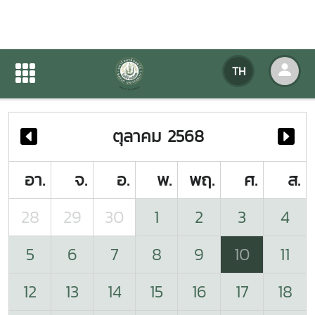
ปฏิทินกิจกรรมของหน่วยงาน
TH
หน้าแรก
ปฏิทินกิจกรรมของหน่วยงาน
ตุลาคม 2568
อา.
จ.
อ.
พ.
พฤ.
ศ.
ส.
28
29
30
1
2
3
4
5
6
7
8
9
10
11
12
13
14
15
16
17
18