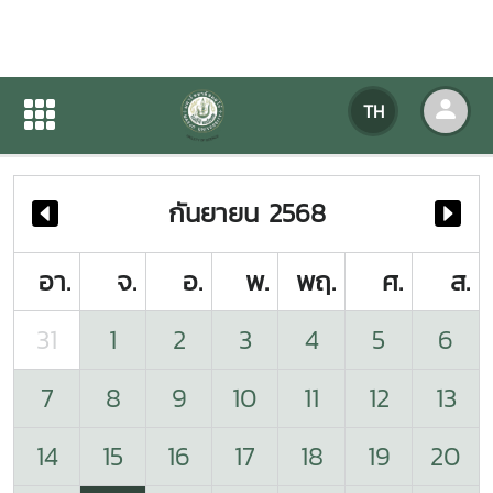
ปฏิทินกิจกรรมของหน่วยงาน
TH
หน้าแรก
ปฏิทินกิจกรรมของหน่วยงาน
กันยายน 2568
อา.
จ.
อ.
พ.
พฤ.
ศ.
ส.
31
1
2
3
4
5
6
7
8
9
10
11
12
13
14
15
16
17
18
19
20