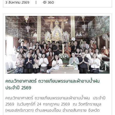
3 สิงหาคม 2569 |
360
ประธานในพิธีเปิด โครงการอบรมเชิงปฏิบัติการควบคุมแขนกล
หุ่นยนต์ ณ อาคาร 24 ปี วิทยาลัยเทคนิคมาบตาพุด โดยมีคณะ
ครู และนักศึกษา แผนกวิชาเทคนิคการผลิต เข้าร่วมการอบรม
อย่างพร้อมเพรียง การอบรมครั้งนี้ได้รับเกียรติจาก ผู้ช่วย
ศาสตราจารย์ ดร.กนกวรรณ กรรเชียง และรองศาสตราจารย์
ดร.ชูพงษ์ ภาคภูมิ วิทยากรผู้ทรงคุณวุฒิจาก คณะวิทยาศาสตร์
มหาวิทยาลัยแม่โจ้ มาให้ความรู้ทั้งภาคทฤษฎีและภาคปฏิบัติเกี่ยว
กับการควบคุมแขนกลหุ่นยนต์ การประยุกต์ใช้งานในภาค
อุตสาหกรรม ตลอดจนการใช้งานเทคโนโลยีระบบอัตโนมัติ เพื่อให้
นักศึกษาได้เรียนรู้จากประสบการณ์จริงและสามารถนำองค์ความ
รู้ไปประยุกต์ใช้ในการเรียนและการประกอบอาชีพในอนาคต โดย
โครงการดังกล่าวมีวัตถุประสงค์เพื่อพัฒนาสมรรถนะด้าน
เทคโนโลยีและระบบอัตโนมัติ เสริมสร้างทักษะวิชาชีพที่สอดคล้อง
คณะวิทยาศาสตร์ ถวายเทียนพรรษาและผ้าอาบน้ำฝน
กับความต้องการของภาคอุตสาหกรรมยุคใหม่ พร้อมยกระดับ
ประจำปี 2569
ศักยภาพผู้เรียนให้มีความพร้อมเข้าสู่การทำงานในอุตสาหกรรม
4.0MTP : "ผู้นำการผลิตและพัฒนากำลังคนอาชีวศึกษาเฉพาะ
คณะวิทยาศาสตร์ ถวายเทียนพรรษาและผ้าอาบน้ำฝน ประจำปี
ทางสมรรรถนะสูง" 32 ปี MTP รั้ว ชมพู - ฟ้าดูรูปเพิ่มเติม :
2569 ในวันศุกร์ที่ 24 กรกฎาคม 2569 ณ วัดศรีทรายมูล
https://drive.google.com/drive/folders/1GIMaFVnrAUIDEC
(หนองไคร้เทวดา) ตำบลหนองจ๊อม อำเภอสันทราย จังหวัด