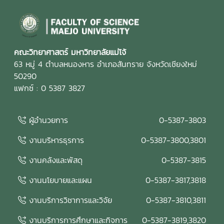
แนวทางของเกณฑ์ EdPEx มุ่งสู่ความเป็นเลิศในการบริหาร
องค์กรและการจัดการศึกษาอย่างยั่งยืน ในการนี้ คณะกรรมการ
ประเมินคุณภาพการศึกษาภายใน ได้ร่วมดำเนินการ วิพากษ์และ
ให้ข้อเสนอแนะต่อรายงานผลการดำเนินการเพื่อความเป็นเลิศ
(EdPEx Report) โดยพิจารณาความครบถ้วน ความเชื่อมโยง
คณะวิทยาศาสตร์ มหาวิทยาลัยแม่โจ้
และความสอดคล้องของผลการดำเนินงานในทุกหมวดของเกณฑ์
63 หมู่ 4 ตำบลหนองหาร อำเภอสันทราย จังหวัดเชียงใหม่
EdPEx พร้อมแลกเปลี่ยนข้อคิดเห็นและแนวทางการพัฒนา เพื่อ
50290
ยกระดับคุณภาพของรายงานและเตรียมความพร้อมสำหรับการ
แฟกซ์ : 0 5387 3827
ดำเนินงานด้านคุณภาพของคณะในระยะต่อไป คณะกรรมการ
ประเมินคุณภาพการศึกษาภายใน ประกอบด้วย รองศาสตราจารย์
ผู้อำนวยการ
0-5387-3803
ดร.รัชพล สันติวรากร ประธานกรรมการ คณบดีคณะ
วิศวกรรมศาสตร์ มหาวิทยาลัยขอนแก่น ผู้ช่วยศาสตราจารย์ตะวัน
งานบริหารธุรการ
0-5387-3800,3801
ฉาย โพธิ์หอม กรรมการ คณะวิศวกรรมศาสตร์ มหาวิทยาลัย
อุบลราชธานี นางสาวศิรินยา อ้นแก้ว เลขานุการ คณะเทคโนโลยี
งานคลังและพัสดุ
0-5387-3815
การประมงและทรัพยากรทางน้ำ มหาวิทยาลัยแม่โจ้ การจัด
งานนโยบายและแผน
0-5387-3817,3818
กิจกรรมในครั้งนี้สะท้อนถึงความมุ่งมั่นของคณะวิทยาศาสตร์
มหาวิทยาลัยแม่โจ้ ในการพัฒนาระบบประกันคุณภาพการศึกษา
งานบริการวิชาการและวิจัย
0-5387-3810,3811
และการบริหารองค์กรตามแนวทาง Education Criteria for
Performance Excellence (EdPEx) โดยอาศัยกระบวนการ
งานบริการการศึกษาและกิจการ
0-5387-3819,3820