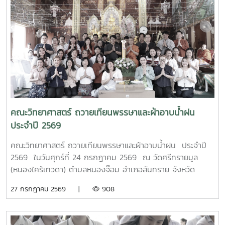
ศาสตราจารย์ ดร.กนกวรรณ กรรเชียง และรองศาสตราจารย์
ดร.ชูพงษ์ ภาคภูมิ วิทยากรผู้ทรงคุณวุฒิจาก คณะวิทยาศาสตร์
มหาวิทยาลัยแม่โจ้ มาให้ความรู้ทั้งภาคทฤษฎีและภาคปฏิบัติเกี่ยว
กับการควบคุมแขนกลหุ่นยนต์ การประยุกต์ใช้งานในภาค
อุตสาหกรรม ตลอดจนการใช้งานเทคโนโลยีระบบอัตโนมัติ เพื่อให้
นักศึกษาได้เรียนรู้จากประสบการณ์จริงและสามารถนำองค์ความ
รู้ไปประยุกต์ใช้ในการเรียนและการประกอบอาชีพในอนาคต โดย
โครงการดังกล่าวมีวัตถุประสงค์เพื่อพัฒนาสมรรถนะด้าน
เทคโนโลยีและระบบอัตโนมัติ เสริมสร้างทักษะวิชาชีพที่สอดคล้อง
คณะวิทยาศาสตร์ ถวายเทียนพรรษาและผ้าอาบน้ำฝน
กับความต้องการของภาคอุตสาหกรรมยุคใหม่ พร้อมยกระดับ
ประจำปี 2569
ศักยภาพผู้เรียนให้มีความพร้อมเข้าสู่การทำงานในอุตสาหกรรม
4.0MTP : "ผู้นำการผลิตและพัฒนากำลังคนอาชีวศึกษาเฉพาะ
คณะวิทยาศาสตร์ ถวายเทียนพรรษาและผ้าอาบน้ำฝน ประจำปี
ทางสมรรรถนะสูง" 32 ปี MTP รั้ว ชมพู - ฟ้าดูรูปเพิ่มเติม :
2569 ในวันศุกร์ที่ 24 กรกฎาคม 2569 ณ วัดศรีทรายมูล
https://drive.google.com/drive/folders/1GIMaFVnrAUIDEC
(หนองไคร้เทวดา) ตำบลหนองจ๊อม อำเภอสันทราย จังหวัด
usp=drive_link
เชียงใหม่
27 กรกฎาคม 2569 |
908