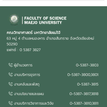
ของคณะ และพัฒนาระบบการบริหารจัดการให้มีประสิทธิภาพตาม
แนวทางของเกณฑ์ EdPEx มุ่งสู่ความเป็นเลิศในการบริหาร
องค์กรและการจัดการศึกษาอย่างยั่งยืน ในการนี้ คณะกรรมการ
ประเมินคุณภาพการศึกษาภายใน ได้ร่วมดำเนินการ วิพากษ์และ
ให้ข้อเสนอแนะต่อรายงานผลการดำเนินการเพื่อความเป็นเลิศ
(EdPEx Report) โดยพิจารณาความครบถ้วน ความเชื่อมโยง
คณะวิทยาศาสตร์ มหาวิทยาลัยแม่โจ้
และความสอดคล้องของผลการดำเนินงานในทุกหมวดของเกณฑ์
63 หมู่ 4 ตำบลหนองหาร อำเภอสันทราย จังหวัดเชียงใหม่
EdPEx พร้อมแลกเปลี่ยนข้อคิดเห็นและแนวทางการพัฒนา เพื่อ
50290
ยกระดับคุณภาพของรายงานและเตรียมความพร้อมสำหรับการ
แฟกซ์ : 0 5387 3827
ดำเนินงานด้านคุณภาพของคณะในระยะต่อไป คณะกรรมการ
ประเมินคุณภาพการศึกษาภายใน ประกอบด้วย รองศาสตราจารย์
ผู้อำนวยการ
0-5387-3803
ดร.รัชพล สันติวรากร ประธานกรรมการ คณบดีคณะ
วิศวกรรมศาสตร์ มหาวิทยาลัยขอนแก่น ผู้ช่วยศาสตราจารย์ตะวัน
งานบริหารธุรการ
0-5387-3800,3801
ฉาย โพธิ์หอม กรรมการ คณะวิศวกรรมศาสตร์ มหาวิทยาลัย
อุบลราชธานี นางสาวศิรินยา อ้นแก้ว เลขานุการ คณะเทคโนโลยี
งานคลังและพัสดุ
0-5387-3815
การประมงและทรัพยากรทางน้ำ มหาวิทยาลัยแม่โจ้ การจัด
งานนโยบายและแผน
0-5387-3817,3818
กิจกรรมในครั้งนี้สะท้อนถึงความมุ่งมั่นของคณะวิทยาศาสตร์
มหาวิทยาลัยแม่โจ้ ในการพัฒนาระบบประกันคุณภาพการศึกษา
งานบริการวิชาการและวิจัย
0-5387-3810,3811
และการบริหารองค์กรตามแนวทาง Education Criteria for