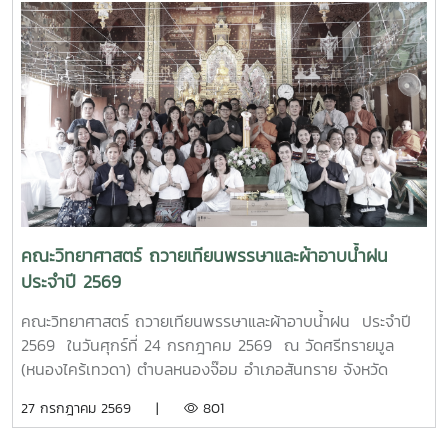
ครู และนักศึกษา แผนกวิชาเทคนิคการผลิต เข้าร่วมการอบรม
อย่างพร้อมเพรียง การอบรมครั้งนี้ได้รับเกียรติจาก ผู้ช่วย
ศาสตราจารย์ ดร.กนกวรรณ กรรเชียง และรองศาสตราจารย์
ดร.ชูพงษ์ ภาคภูมิ วิทยากรผู้ทรงคุณวุฒิจาก คณะวิทยาศาสตร์
มหาวิทยาลัยแม่โจ้ มาให้ความรู้ทั้งภาคทฤษฎีและภาคปฏิบัติเกี่ยว
กับการควบคุมแขนกลหุ่นยนต์ การประยุกต์ใช้งานในภาค
อุตสาหกรรม ตลอดจนการใช้งานเทคโนโลยีระบบอัตโนมัติ เพื่อให้
นักศึกษาได้เรียนรู้จากประสบการณ์จริงและสามารถนำองค์ความ
รู้ไปประยุกต์ใช้ในการเรียนและการประกอบอาชีพในอนาคต โดย
โครงการดังกล่าวมีวัตถุประสงค์เพื่อพัฒนาสมรรถนะด้าน
เทคโนโลยีและระบบอัตโนมัติ เสริมสร้างทักษะวิชาชีพที่สอดคล้อง
คณะวิทยาศาสตร์ ถวายเทียนพรรษาและผ้าอาบน้ำฝน
กับความต้องการของภาคอุตสาหกรรมยุคใหม่ พร้อมยกระดับ
ประจำปี 2569
ศักยภาพผู้เรียนให้มีความพร้อมเข้าสู่การทำงานในอุตสาหกรรม
4.0MTP : "ผู้นำการผลิตและพัฒนากำลังคนอาชีวศึกษาเฉพาะ
คณะวิทยาศาสตร์ ถวายเทียนพรรษาและผ้าอาบน้ำฝน ประจำปี
ทางสมรรรถนะสูง" 32 ปี MTP รั้ว ชมพู - ฟ้าดูรูปเพิ่มเติม :
2569 ในวันศุกร์ที่ 24 กรกฎาคม 2569 ณ วัดศรีทรายมูล
https://drive.google.com/drive/folders/1GIMaFVnrAUIDEC
(หนองไคร้เทวดา) ตำบลหนองจ๊อม อำเภอสันทราย จังหวัด
usp=drive_link
เชียงใหม่
27 กรกฎาคม 2569 |
801