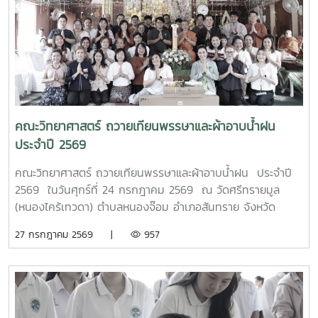
ดร.ชูพงษ์ ภาคภูมิ วิทยากรผู้ทรงคุณวุฒิจาก คณะวิทยาศาสตร์
มหาวิทยาลัยแม่โจ้ มาให้ความรู้ทั้งภาคทฤษฎีและภาคปฏิบัติเกี่ยว
กับการควบคุมแขนกลหุ่นยนต์ การประยุกต์ใช้งานในภาค
อุตสาหกรรม ตลอดจนการใช้งานเทคโนโลยีระบบอัตโนมัติ เพื่อให้
นักศึกษาได้เรียนรู้จากประสบการณ์จริงและสามารถนำองค์ความ
รู้ไปประยุกต์ใช้ในการเรียนและการประกอบอาชีพในอนาคต โดย
โครงการดังกล่าวมีวัตถุประสงค์เพื่อพัฒนาสมรรถนะด้าน
เทคโนโลยีและระบบอัตโนมัติ เสริมสร้างทักษะวิชาชีพที่สอดคล้อง
คณะวิทยาศาสตร์ ถวายเทียนพรรษาและผ้าอาบน้ำฝน
กับความต้องการของภาคอุตสาหกรรมยุคใหม่ พร้อมยกระดับ
ประจำปี 2569
ศักยภาพผู้เรียนให้มีความพร้อมเข้าสู่การทำงานในอุตสาหกรรม
4.0MTP : "ผู้นำการผลิตและพัฒนากำลังคนอาชีวศึกษาเฉพาะ
คณะวิทยาศาสตร์ ถวายเทียนพรรษาและผ้าอาบน้ำฝน ประจำปี
ทางสมรรรถนะสูง" 32 ปี MTP รั้ว ชมพู - ฟ้าดูรูปเพิ่มเติม :
2569 ในวันศุกร์ที่ 24 กรกฎาคม 2569 ณ วัดศรีทรายมูล
https://drive.google.com/drive/folders/1GIMaFVnrAUIDEC
(หนองไคร้เทวดา) ตำบลหนองจ๊อม อำเภอสันทราย จังหวัด
usp=drive_link
เชียงใหม่
27 กรกฎาคม 2569 |
957