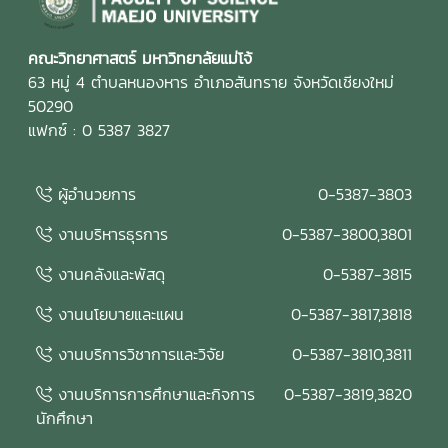
ประเมินคุณภาพการศึกษาภายใน ได้ร่วมดำเนินการ วิพากษ์และ
ให้ข้อเสนอแนะต่อรายงานผลการดำเนินการเพื่อความเป็นเลิศ
(EdPEx Report) โดยพิจารณาความครบถ้วน ความเชื่อมโยง
คณะวิทยาศาสตร์ มหาวิทยาลัยแม่โจ้
และความสอดคล้องของผลการดำเนินงานในทุกหมวดของเกณฑ์
63 หมู่ 4 ตำบลหนองหาร อำเภอสันทราย จังหวัดเชียงใหม่
EdPEx พร้อมแลกเปลี่ยนข้อคิดเห็นและแนวทางการพัฒนา เพื่อ
50290
ยกระดับคุณภาพของรายงานและเตรียมความพร้อมสำหรับการ
แฟกซ์ : 0 5387 3827
ดำเนินงานด้านคุณภาพของคณะในระยะต่อไป คณะกรรมการ
ประเมินคุณภาพการศึกษาภายใน ประกอบด้วย รองศาสตราจารย์
ผู้อำนวยการ
0-5387-3803
ดร.รัชพล สันติวรากร ประธานกรรมการ คณบดีคณะ
วิศวกรรมศาสตร์ มหาวิทยาลัยขอนแก่น ผู้ช่วยศาสตราจารย์ตะวัน
งานบริหารธุรการ
0-5387-3800,3801
ฉาย โพธิ์หอม กรรมการ คณะวิศวกรรมศาสตร์ มหาวิทยาลัย
อุบลราชธานี นางสาวศิรินยา อ้นแก้ว เลขานุการ คณะเทคโนโลยี
งานคลังและพัสดุ
0-5387-3815
การประมงและทรัพยากรทางน้ำ มหาวิทยาลัยแม่โจ้ การจัด
งานนโยบายและแผน
0-5387-3817,3818
กิจกรรมในครั้งนี้สะท้อนถึงความมุ่งมั่นของคณะวิทยาศาสตร์
มหาวิทยาลัยแม่โจ้ ในการพัฒนาระบบประกันคุณภาพการศึกษา
งานบริการวิชาการและวิจัย
0-5387-3810,3811
และการบริหารองค์กรตามแนวทาง Education Criteria for
Performance Excellence (EdPEx) โดยอาศัยกระบวนการ
งานบริการการศึกษาและกิจการ
0-5387-3819,3820
ประเมิน การวิพากษ์ และการให้ข้อเสนอแนะจากผู้ทรงคุณวุฒิ
นักศึกษา
เพื่อขับเคลื่อนการดำเนินงานให้เกิดการพัฒนาอย่างต่อเนื่อง