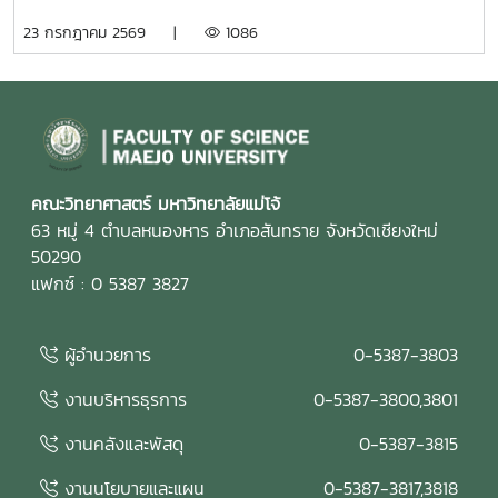
(Education Criteria for Performance Excellence :
23 กรกฎาคม 2569 |
1086
EdPEx) ประจำปีการศึกษา 2568 เพื่อทบทวนผลการดำเนินงาน
ของคณะ และพัฒนาระบบการบริหารจัดการให้มีประสิทธิภาพตาม
แนวทางของเกณฑ์ EdPEx มุ่งสู่ความเป็นเลิศในการบริหาร
องค์กรและการจัดการศึกษาอย่างยั่งยืน ในการนี้ คณะกรรมการ
ประเมินคุณภาพการศึกษาภายใน ได้ร่วมดำเนินการ วิพากษ์และ
ให้ข้อเสนอแนะต่อรายงานผลการดำเนินการเพื่อความเป็นเลิศ
(EdPEx Report) โดยพิจารณาความครบถ้วน ความเชื่อมโยง
คณะวิทยาศาสตร์ มหาวิทยาลัยแม่โจ้
และความสอดคล้องของผลการดำเนินงานในทุกหมวดของเกณฑ์
63 หมู่ 4 ตำบลหนองหาร อำเภอสันทราย จังหวัดเชียงใหม่
EdPEx พร้อมแลกเปลี่ยนข้อคิดเห็นและแนวทางการพัฒนา เพื่อ
50290
ยกระดับคุณภาพของรายงานและเตรียมความพร้อมสำหรับการ
แฟกซ์ : 0 5387 3827
ดำเนินงานด้านคุณภาพของคณะในระยะต่อไป คณะกรรมการ
ประเมินคุณภาพการศึกษาภายใน ประกอบด้วย รองศาสตราจารย์
ผู้อำนวยการ
0-5387-3803
ดร.รัชพล สันติวรากร ประธานกรรมการ คณบดีคณะ
วิศวกรรมศาสตร์ มหาวิทยาลัยขอนแก่น ผู้ช่วยศาสตราจารย์ตะวัน
งานบริหารธุรการ
0-5387-3800,3801
ฉาย โพธิ์หอม กรรมการ คณะวิศวกรรมศาสตร์ มหาวิทยาลัย
อุบลราชธานี นางสาวศิรินยา อ้นแก้ว เลขานุการ คณะเทคโนโลยี
งานคลังและพัสดุ
0-5387-3815
การประมงและทรัพยากรทางน้ำ มหาวิทยาลัยแม่โจ้ การจัด
งานนโยบายและแผน
0-5387-3817,3818
กิจกรรมในครั้งนี้สะท้อนถึงความมุ่งมั่นของคณะวิทยาศาสตร์