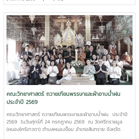
ประธานในพิธีเปิด โครงการอบรมเชิงปฏิบัติการควบคุมแขนกล
หุ่นยนต์ ณ อาคาร 24 ปี วิทยาลัยเทคนิคมาบตาพุด โดยมีคณะ
ครู และนักศึกษา แผนกวิชาเทคนิคการผลิต เข้าร่วมการอบรม
อย่างพร้อมเพรียง การอบรมครั้งนี้ได้รับเกียรติจาก ผู้ช่วย
ศาสตราจารย์ ดร.กนกวรรณ กรรเชียง และรองศาสตราจารย์
ดร.ชูพงษ์ ภาคภูมิ วิทยากรผู้ทรงคุณวุฒิจาก คณะวิทยาศาสตร์
มหาวิทยาลัยแม่โจ้ มาให้ความรู้ทั้งภาคทฤษฎีและภาคปฏิบัติเกี่ยว
กับการควบคุมแขนกลหุ่นยนต์ การประยุกต์ใช้งานในภาค
อุตสาหกรรม ตลอดจนการใช้งานเทคโนโลยีระบบอัตโนมัติ เพื่อให้
นักศึกษาได้เรียนรู้จากประสบการณ์จริงและสามารถนำองค์ความ
รู้ไปประยุกต์ใช้ในการเรียนและการประกอบอาชีพในอนาคต โดย
โครงการดังกล่าวมีวัตถุประสงค์เพื่อพัฒนาสมรรถนะด้าน
เทคโนโลยีและระบบอัตโนมัติ เสริมสร้างทักษะวิชาชีพที่สอดคล้อง
คณะวิทยาศาสตร์ ถวายเทียนพรรษาและผ้าอาบน้ำฝน
กับความต้องการของภาคอุตสาหกรรมยุคใหม่ พร้อมยกระดับ
ประจำปี 2569
ศักยภาพผู้เรียนให้มีความพร้อมเข้าสู่การทำงานในอุตสาหกรรม
4.0MTP : "ผู้นำการผลิตและพัฒนากำลังคนอาชีวศึกษาเฉพาะ
คณะวิทยาศาสตร์ ถวายเทียนพรรษาและผ้าอาบน้ำฝน ประจำปี
ทางสมรรรถนะสูง" 32 ปี MTP รั้ว ชมพู - ฟ้าดูรูปเพิ่มเติม :
2569 ในวันศุกร์ที่ 24 กรกฎาคม 2569 ณ วัดศรีทรายมูล
https://drive.google.com/drive/folders/1GIMaFVnrAUIDEC
(หนองไคร้เทวดา) ตำบลหนองจ๊อม อำเภอสันทราย จังหวัด
usp=drive_link
เชียงใหม่