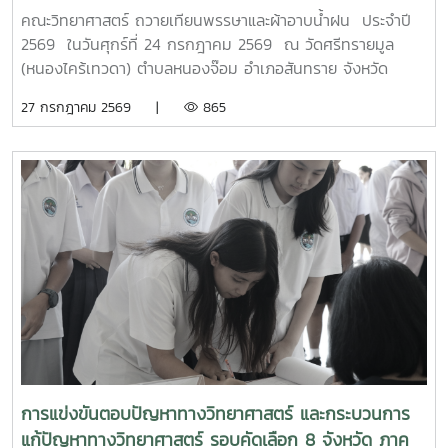
4.0MTP : "ผู้นำการผลิตและพัฒนากำลังคนอาชีวศึกษาเฉพาะ
คณะวิทยาศาสตร์ ถวายเทียนพรรษาและผ้าอาบน้ำฝน ประจำปี
ทางสมรรรถนะสูง" 32 ปี MTP รั้ว ชมพู - ฟ้าดูรูปเพิ่มเติม :
2569 ในวันศุกร์ที่ 24 กรกฎาคม 2569 ณ วัดศรีทรายมูล
https://drive.google.com/drive/folders/1GIMaFVnrAUIDEC
(หนองไคร้เทวดา) ตำบลหนองจ๊อม อำเภอสันทราย จังหวัด
usp=drive_link
เชียงใหม่
27 กรกฎาคม 2569 |
865
การแข่งขันตอบปัญหาทางวิทยาศาสตร์ และกระบวนการ
แก้ปัญหาทางวิทยาศาสตร์ รอบคัดเลือก 8 จังหวัด ภาค