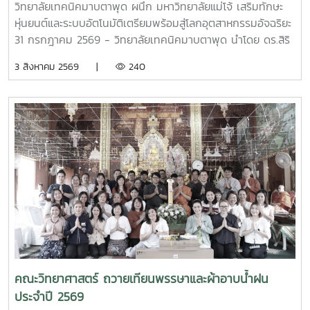
วิทยาลัยเทคนิคมาบตาพุด ผนึก มหาวิทยาลัยแม่โจ้ เสริมทักษะ
หุ่นยนต์และระบบอัตโนมัติเตรียมพร้อมสู่โลกอุตสาหกรรมอัจฉริยะ
31 กรกฎาคม 2569 - วิทยาลัยเทคนิคมาบตาพุด นำโดย ดร.สิริ
ชัย นัยกองศิริ ผู้อำนวยการวิทยาลัยเทคนิคมาบตาพุด เป็น
3 สิงหาคม 2569 |
240
ประธานในพิธีเปิด โครงการอบรมเชิงปฏิบัติการควบคุมแขนกล
หุ่นยนต์ ณ อาคาร 24 ปี วิทยาลัยเทคนิคมาบตาพุด โดยมีคณะ
ครู และนักศึกษา แผนกวิชาเทคนิคการผลิต เข้าร่วมการอบรม
อย่างพร้อมเพรียง การอบรมครั้งนี้ได้รับเกียรติจาก ผู้ช่วย
ศาสตราจารย์ ดร.กนกวรรณ กรรเชียง และรองศาสตราจารย์
ดร.ชูพงษ์ ภาคภูมิ วิทยากรผู้ทรงคุณวุฒิจาก คณะวิทยาศาสตร์
มหาวิทยาลัยแม่โจ้ มาให้ความรู้ทั้งภาคทฤษฎีและภาคปฏิบัติเกี่ยว
กับการควบคุมแขนกลหุ่นยนต์ การประยุกต์ใช้งานในภาค
อุตสาหกรรม ตลอดจนการใช้งานเทคโนโลยีระบบอัตโนมัติ เพื่อให้
นักศึกษาได้เรียนรู้จากประสบการณ์จริงและสามารถนำองค์ความ
รู้ไปประยุกต์ใช้ในการเรียนและการประกอบอาชีพในอนาคต โดย
โครงการดังกล่าวมีวัตถุประสงค์เพื่อพัฒนาสมรรถนะด้าน
เทคโนโลยีและระบบอัตโนมัติ เสริมสร้างทักษะวิชาชีพที่สอดคล้อง
คณะวิทยาศาสตร์ ถวายเทียนพรรษาและผ้าอาบน้ำฝน
กับความต้องการของภาคอุตสาหกรรมยุคใหม่ พร้อมยกระดับ
ประจำปี 2569
ศักยภาพผู้เรียนให้มีความพร้อมเข้าสู่การทำงานในอุตสาหกรรม