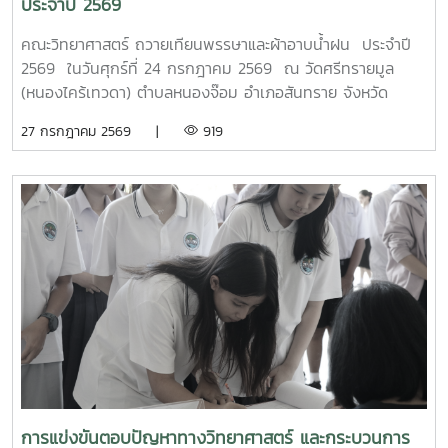
ประจำปี 2569
ศักยภาพผู้เรียนให้มีความพร้อมเข้าสู่การทำงานในอุตสาหกรรม
4.0MTP : "ผู้นำการผลิตและพัฒนากำลังคนอาชีวศึกษาเฉพาะ
คณะวิทยาศาสตร์ ถวายเทียนพรรษาและผ้าอาบน้ำฝน ประจำปี
ทางสมรรรถนะสูง" 32 ปี MTP รั้ว ชมพู - ฟ้าดูรูปเพิ่มเติม :
2569 ในวันศุกร์ที่ 24 กรกฎาคม 2569 ณ วัดศรีทรายมูล
https://drive.google.com/drive/folders/1GIMaFVnrAUIDEC
(หนองไคร้เทวดา) ตำบลหนองจ๊อม อำเภอสันทราย จังหวัด
usp=drive_link
เชียงใหม่
27 กรกฎาคม 2569 |
919
การแข่งขันตอบปัญหาทางวิทยาศาสตร์ และกระบวนการ