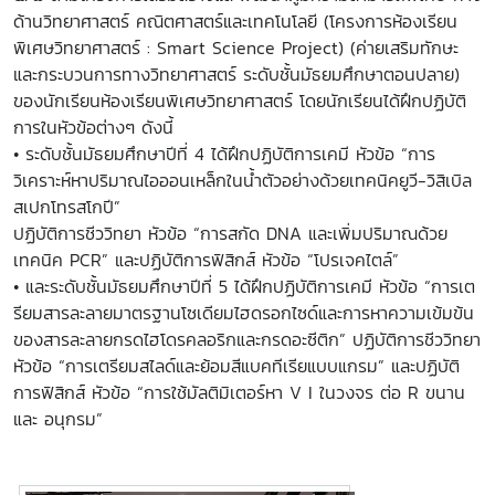
ด้านวิทยาศาสตร์ คณิตศาสตร์และเทคโนโลยี (โครงการห้องเรียน
พิเศษวิทยาศาสตร์ : Smart Science Project) (ค่ายเสริมทักษะ
และกระบวนการทางวิทยาศาสตร์ ระดับชั้นมัธยมศึกษาตอนปลาย)
ของนักเรียนห้องเรียนพิเศษวิทยาศาสตร์ โดยนักเรียนได้ฝึกปฏิบัติ
การในหัวข้อต่างๆ ดังนี้
• ระดับชั้นมัธยมศึกษาปีที่ 4 ได้ฝึกปฏิบัติการเคมี หัวข้อ “การ
วิเคราะห์หาปริมาณไอออนเหล็กในน้ำตัวอย่างด้วยเทคนิคยูวี-วิสิเบิล
สเปกโทรสโกปี”
ปฏิบัติการชีววิทยา หัวข้อ “การสกัด DNA และเพิ่มปริมาณด้วย
เทคนิค PCR” และปฏิบัติการฟิสิกส์ หัวข้อ “โปรเจคไตล์”
• และระดับชั้นมัธยมศึกษาปีที่ 5 ได้ฝึกปฏิบัติการเคมี หัวข้อ “การเต
รียมสารละลายมาตรฐานโซเดียมไฮดรอกไซด์และการหาความเข้มข้น
ของสารละลายกรดไฮโดรคลอริกและกรดอะซีติก” ปฏิบัติการชีววิทยา
หัวข้อ “การเตรียมสไลด์และย้อมสีแบคทีเรียแบบแกรม” และปฏิบัติ
การฟิสิกส์ หัวข้อ “การใช้มัลติมิเตอร์หา V I ในวงจร ต่อ R ขนาน
และ อนุกรม”