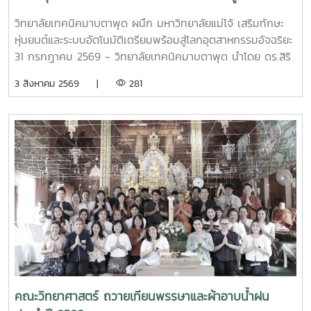
อุตสาหกรรมอัจฉริยะ
วิทยาลัยเทคนิคมาบตาพุด ผนึก มหาวิทยาลัยแม่โจ้ เสริมทักษะ
หุ่นยนต์และระบบอัตโนมัติเตรียมพร้อมสู่โลกอุตสาหกรรมอัจฉริยะ
31 กรกฎาคม 2569 - วิทยาลัยเทคนิคมาบตาพุด นำโดย ดร.สิริ
ชัย นัยกองศิริ ผู้อำนวยการวิทยาลัยเทคนิคมาบตาพุด เป็น
3 สิงหาคม 2569 |
281
ประธานในพิธีเปิด โครงการอบรมเชิงปฏิบัติการควบคุมแขนกล
หุ่นยนต์ ณ อาคาร 24 ปี วิทยาลัยเทคนิคมาบตาพุด โดยมีคณะ
ครู และนักศึกษา แผนกวิชาเทคนิคการผลิต เข้าร่วมการอบรม
อย่างพร้อมเพรียง การอบรมครั้งนี้ได้รับเกียรติจาก ผู้ช่วย
ศาสตราจารย์ ดร.กนกวรรณ กรรเชียง และรองศาสตราจารย์
ดร.ชูพงษ์ ภาคภูมิ วิทยากรผู้ทรงคุณวุฒิจาก คณะวิทยาศาสตร์
มหาวิทยาลัยแม่โจ้ มาให้ความรู้ทั้งภาคทฤษฎีและภาคปฏิบัติเกี่ยว
กับการควบคุมแขนกลหุ่นยนต์ การประยุกต์ใช้งานในภาค
อุตสาหกรรม ตลอดจนการใช้งานเทคโนโลยีระบบอัตโนมัติ เพื่อให้
นักศึกษาได้เรียนรู้จากประสบการณ์จริงและสามารถนำองค์ความ
รู้ไปประยุกต์ใช้ในการเรียนและการประกอบอาชีพในอนาคต โดย
โครงการดังกล่าวมีวัตถุประสงค์เพื่อพัฒนาสมรรถนะด้าน
เทคโนโลยีและระบบอัตโนมัติ เสริมสร้างทักษะวิชาชีพที่สอดคล้อง
คณะวิทยาศาสตร์ ถวายเทียนพรรษาและผ้าอาบน้ำฝน
กับความต้องการของภาคอุตสาหกรรมยุคใหม่ พร้อมยกระดับ