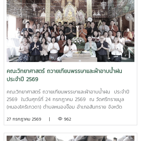
ศาสตราจารย์ ดร.กนกวรรณ กรรเชียง และรองศาสตราจารย์
ดร.ชูพงษ์ ภาคภูมิ วิทยากรผู้ทรงคุณวุฒิจาก คณะวิทยาศาสตร์
มหาวิทยาลัยแม่โจ้ มาให้ความรู้ทั้งภาคทฤษฎีและภาคปฏิบัติเกี่ยว
กับการควบคุมแขนกลหุ่นยนต์ การประยุกต์ใช้งานในภาค
อุตสาหกรรม ตลอดจนการใช้งานเทคโนโลยีระบบอัตโนมัติ เพื่อให้
นักศึกษาได้เรียนรู้จากประสบการณ์จริงและสามารถนำองค์ความ
รู้ไปประยุกต์ใช้ในการเรียนและการประกอบอาชีพในอนาคต โดย
โครงการดังกล่าวมีวัตถุประสงค์เพื่อพัฒนาสมรรถนะด้าน
เทคโนโลยีและระบบอัตโนมัติ เสริมสร้างทักษะวิชาชีพที่สอดคล้อง
คณะวิทยาศาสตร์ ถวายเทียนพรรษาและผ้าอาบน้ำฝน
กับความต้องการของภาคอุตสาหกรรมยุคใหม่ พร้อมยกระดับ
ประจำปี 2569
ศักยภาพผู้เรียนให้มีความพร้อมเข้าสู่การทำงานในอุตสาหกรรม
4.0MTP : "ผู้นำการผลิตและพัฒนากำลังคนอาชีวศึกษาเฉพาะ
คณะวิทยาศาสตร์ ถวายเทียนพรรษาและผ้าอาบน้ำฝน ประจำปี
ทางสมรรรถนะสูง" 32 ปี MTP รั้ว ชมพู - ฟ้าดูรูปเพิ่มเติม :
2569 ในวันศุกร์ที่ 24 กรกฎาคม 2569 ณ วัดศรีทรายมูล
https://drive.google.com/drive/folders/1GIMaFVnrAUIDEC
(หนองไคร้เทวดา) ตำบลหนองจ๊อม อำเภอสันทราย จังหวัด
usp=drive_link
เชียงใหม่
27 กรกฎาคม 2569 |
962