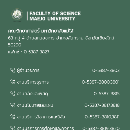
แนวทางของเกณฑ์ EdPEx มุ่งสู่ความเป็นเลิศในการบริหาร
องค์กรและการจัดการศึกษาอย่างยั่งยืน ในการนี้ คณะกรรมการ
ประเมินคุณภาพการศึกษาภายใน ได้ร่วมดำเนินการ วิพากษ์และ
ให้ข้อเสนอแนะต่อรายงานผลการดำเนินการเพื่อความเป็นเลิศ
(EdPEx Report) โดยพิจารณาความครบถ้วน ความเชื่อมโยง
คณะวิทยาศาสตร์ มหาวิทยาลัยแม่โจ้
และความสอดคล้องของผลการดำเนินงานในทุกหมวดของเกณฑ์
63 หมู่ 4 ตำบลหนองหาร อำเภอสันทราย จังหวัดเชียงใหม่
EdPEx พร้อมแลกเปลี่ยนข้อคิดเห็นและแนวทางการพัฒนา เพื่อ
50290
ยกระดับคุณภาพของรายงานและเตรียมความพร้อมสำหรับการ
แฟกซ์ : 0 5387 3827
ดำเนินงานด้านคุณภาพของคณะในระยะต่อไป คณะกรรมการ
ประเมินคุณภาพการศึกษาภายใน ประกอบด้วย รองศาสตราจารย์
ผู้อำนวยการ
0-5387-3803
ดร.รัชพล สันติวรากร ประธานกรรมการ คณบดีคณะ
วิศวกรรมศาสตร์ มหาวิทยาลัยขอนแก่น ผู้ช่วยศาสตราจารย์ตะวัน
งานบริหารธุรการ
0-5387-3800,3801
ฉาย โพธิ์หอม กรรมการ คณะวิศวกรรมศาสตร์ มหาวิทยาลัย
อุบลราชธานี นางสาวศิรินยา อ้นแก้ว เลขานุการ คณะเทคโนโลยี
งานคลังและพัสดุ
0-5387-3815
การประมงและทรัพยากรทางน้ำ มหาวิทยาลัยแม่โจ้ การจัด
งานนโยบายและแผน
0-5387-3817,3818
กิจกรรมในครั้งนี้สะท้อนถึงความมุ่งมั่นของคณะวิทยาศาสตร์
มหาวิทยาลัยแม่โจ้ ในการพัฒนาระบบประกันคุณภาพการศึกษา
งานบริการวิชาการและวิจัย
0-5387-3810,3811
และการบริหารองค์กรตามแนวทาง Education Criteria for
Performance Excellence (EdPEx) โดยอาศัยกระบวนการ
งานบริการการศึกษาและกิจการ
0-5387-3819,3820