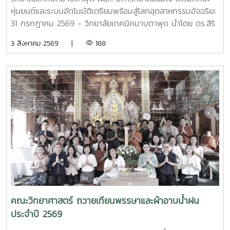
หุ่นยนต์และระบบอัตโนมัติเตรียมพร้อมสู่โลกอุตสาหกรรมอัจฉริยะ
31 กรกฎาคม 2569 - วิทยาลัยเทคนิคมาบตาพุด นำโดย ดร.สิริ
ชัย นัยกองศิริ ผู้อำนวยการวิทยาลัยเทคนิคมาบตาพุด เป็น
3 สิงหาคม 2569 |
188
ประธานในพิธีเปิด โครงการอบรมเชิงปฏิบัติการควบคุมแขนกล
หุ่นยนต์ ณ อาคาร 24 ปี วิทยาลัยเทคนิคมาบตาพุด โดยมีคณะ
ครู และนักศึกษา แผนกวิชาเทคนิคการผลิต เข้าร่วมการอบรม
อย่างพร้อมเพรียง การอบรมครั้งนี้ได้รับเกียรติจาก ผู้ช่วย
ศาสตราจารย์ ดร.กนกวรรณ กรรเชียง และรองศาสตราจารย์
ดร.ชูพงษ์ ภาคภูมิ วิทยากรผู้ทรงคุณวุฒิจาก คณะวิทยาศาสตร์
มหาวิทยาลัยแม่โจ้ มาให้ความรู้ทั้งภาคทฤษฎีและภาคปฏิบัติเกี่ยว
กับการควบคุมแขนกลหุ่นยนต์ การประยุกต์ใช้งานในภาค
อุตสาหกรรม ตลอดจนการใช้งานเทคโนโลยีระบบอัตโนมัติ เพื่อให้
นักศึกษาได้เรียนรู้จากประสบการณ์จริงและสามารถนำองค์ความ
รู้ไปประยุกต์ใช้ในการเรียนและการประกอบอาชีพในอนาคต โดย
โครงการดังกล่าวมีวัตถุประสงค์เพื่อพัฒนาสมรรถนะด้าน
เทคโนโลยีและระบบอัตโนมัติ เสริมสร้างทักษะวิชาชีพที่สอดคล้อง
คณะวิทยาศาสตร์ ถวายเทียนพรรษาและผ้าอาบน้ำฝน
กับความต้องการของภาคอุตสาหกรรมยุคใหม่ พร้อมยกระดับ
ประจำปี 2569
ศักยภาพผู้เรียนให้มีความพร้อมเข้าสู่การทำงานในอุตสาหกรรม