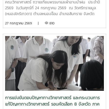
4.0MTP : "ผู้นำการผลิตและพัฒนากำลังคนอาชีวศึกษาเฉพาะ
คณะวิทยาศาสตร์ ถวายเทียนพรรษาและผ้าอาบน้ำฝน ประจำปี
ทางสมรรรถนะสูง" 32 ปี MTP รั้ว ชมพู - ฟ้าดูรูปเพิ่มเติม :
2569 ในวันศุกร์ที่ 24 กรกฎาคม 2569 ณ วัดศรีทรายมูล
https://drive.google.com/drive/folders/1GIMaFVnrAUIDEC
(หนองไคร้เทวดา) ตำบลหนองจ๊อม อำเภอสันทราย จังหวัด
usp=drive_link
เชียงใหม่
27 กรกฎาคม 2569 |
810
การแข่งขันตอบปัญหาทางวิทยาศาสตร์ และกระบวนการ
แก้ปัญหาทางวิทยาศาสตร์ รอบคัดเลือก 8 จังหวัด ภาค