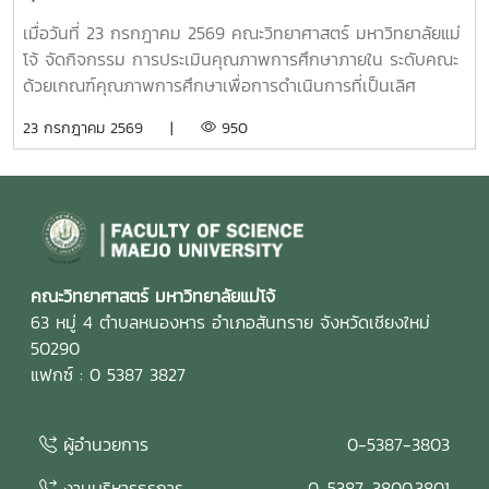
ประจำปีการศึกษา 2568
เมื่อวันที่ 23 กรกฎาคม 2569 คณะวิทยาศาสตร์ มหาวิทยาลัยแม่
โจ้ จัดกิจกรรม การประเมินคุณภาพการศึกษาภายใน ระดับคณะ
ด้วยเกณฑ์คุณภาพการศึกษาเพื่อการดำเนินการที่เป็นเลิศ
(Education Criteria for Performance Excellence :
23 กรกฎาคม 2569 |
950
EdPEx) ประจำปีการศึกษา 2568 เพื่อทบทวนผลการดำเนินงาน
ของคณะ และพัฒนาระบบการบริหารจัดการให้มีประสิทธิภาพตาม
แนวทางของเกณฑ์ EdPEx มุ่งสู่ความเป็นเลิศในการบริหาร
องค์กรและการจัดการศึกษาอย่างยั่งยืน ในการนี้ คณะกรรมการ
ประเมินคุณภาพการศึกษาภายใน ได้ร่วมดำเนินการ วิพากษ์และ
ให้ข้อเสนอแนะต่อรายงานผลการดำเนินการเพื่อความเป็นเลิศ
(EdPEx Report) โดยพิจารณาความครบถ้วน ความเชื่อมโยง
คณะวิทยาศาสตร์ มหาวิทยาลัยแม่โจ้
และความสอดคล้องของผลการดำเนินงานในทุกหมวดของเกณฑ์
63 หมู่ 4 ตำบลหนองหาร อำเภอสันทราย จังหวัดเชียงใหม่
EdPEx พร้อมแลกเปลี่ยนข้อคิดเห็นและแนวทางการพัฒนา เพื่อ
50290
ยกระดับคุณภาพของรายงานและเตรียมความพร้อมสำหรับการ
แฟกซ์ : 0 5387 3827
ดำเนินงานด้านคุณภาพของคณะในระยะต่อไป คณะกรรมการ
ประเมินคุณภาพการศึกษาภายใน ประกอบด้วย รองศาสตราจารย์
ผู้อำนวยการ
0-5387-3803
ดร.รัชพล สันติวรากร ประธานกรรมการ คณบดีคณะ
วิศวกรรมศาสตร์ มหาวิทยาลัยขอนแก่น ผู้ช่วยศาสตราจารย์ตะวัน
งานบริหารธุรการ
0-5387-3800,3801