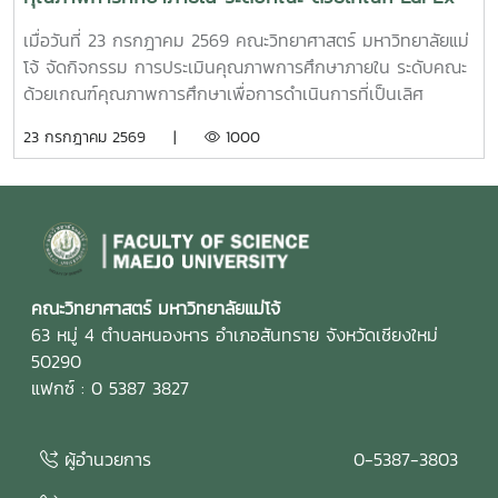
ประจำปีการศึกษา 2568
เมื่อวันที่ 23 กรกฎาคม 2569 คณะวิทยาศาสตร์ มหาวิทยาลัยแม่
โจ้ จัดกิจกรรม การประเมินคุณภาพการศึกษาภายใน ระดับคณะ
ด้วยเกณฑ์คุณภาพการศึกษาเพื่อการดำเนินการที่เป็นเลิศ
(Education Criteria for Performance Excellence :
23 กรกฎาคม 2569 |
1000
EdPEx) ประจำปีการศึกษา 2568 เพื่อทบทวนผลการดำเนินงาน
ของคณะ และพัฒนาระบบการบริหารจัดการให้มีประสิทธิภาพตาม
แนวทางของเกณฑ์ EdPEx มุ่งสู่ความเป็นเลิศในการบริหาร
องค์กรและการจัดการศึกษาอย่างยั่งยืน ในการนี้ คณะกรรมการ
ประเมินคุณภาพการศึกษาภายใน ได้ร่วมดำเนินการ วิพากษ์และ
ให้ข้อเสนอแนะต่อรายงานผลการดำเนินการเพื่อความเป็นเลิศ
(EdPEx Report) โดยพิจารณาความครบถ้วน ความเชื่อมโยง
คณะวิทยาศาสตร์ มหาวิทยาลัยแม่โจ้
และความสอดคล้องของผลการดำเนินงานในทุกหมวดของเกณฑ์
63 หมู่ 4 ตำบลหนองหาร อำเภอสันทราย จังหวัดเชียงใหม่
EdPEx พร้อมแลกเปลี่ยนข้อคิดเห็นและแนวทางการพัฒนา เพื่อ
50290
ยกระดับคุณภาพของรายงานและเตรียมความพร้อมสำหรับการ
แฟกซ์ : 0 5387 3827
ดำเนินงานด้านคุณภาพของคณะในระยะต่อไป คณะกรรมการ
ประเมินคุณภาพการศึกษาภายใน ประกอบด้วย รองศาสตราจารย์
ผู้อำนวยการ
0-5387-3803
ดร.รัชพล สันติวรากร ประธานกรรมการ คณบดีคณะ
วิศวกรรมศาสตร์ มหาวิทยาลัยขอนแก่น ผู้ช่วยศาสตราจารย์ตะวัน