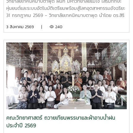
วิทยาลัยเทคนิคมาบตาพุด ผนึก มหาวิทยาลัยแม่โจ้ เสริมทักษะ
หุ่นยนต์และระบบอัตโนมัติเตรียมพร้อมสู่โลกอุตสาหกรรมอัจฉริยะ
31 กรกฎาคม 2569 - วิทยาลัยเทคนิคมาบตาพุด นำโดย ดร.สิริ
ชัย นัยกองศิริ ผู้อำนวยการวิทยาลัยเทคนิคมาบตาพุด เป็น
3 สิงหาคม 2569 |
240
ประธานในพิธีเปิด โครงการอบรมเชิงปฏิบัติการควบคุมแขนกล
หุ่นยนต์ ณ อาคาร 24 ปี วิทยาลัยเทคนิคมาบตาพุด โดยมีคณะ
ครู และนักศึกษา แผนกวิชาเทคนิคการผลิต เข้าร่วมการอบรม
อย่างพร้อมเพรียง การอบรมครั้งนี้ได้รับเกียรติจาก ผู้ช่วย
ศาสตราจารย์ ดร.กนกวรรณ กรรเชียง และรองศาสตราจารย์
ดร.ชูพงษ์ ภาคภูมิ วิทยากรผู้ทรงคุณวุฒิจาก คณะวิทยาศาสตร์
มหาวิทยาลัยแม่โจ้ มาให้ความรู้ทั้งภาคทฤษฎีและภาคปฏิบัติเกี่ยว
กับการควบคุมแขนกลหุ่นยนต์ การประยุกต์ใช้งานในภาค
อุตสาหกรรม ตลอดจนการใช้งานเทคโนโลยีระบบอัตโนมัติ เพื่อให้
นักศึกษาได้เรียนรู้จากประสบการณ์จริงและสามารถนำองค์ความ
รู้ไปประยุกต์ใช้ในการเรียนและการประกอบอาชีพในอนาคต โดย
โครงการดังกล่าวมีวัตถุประสงค์เพื่อพัฒนาสมรรถนะด้าน
เทคโนโลยีและระบบอัตโนมัติ เสริมสร้างทักษะวิชาชีพที่สอดคล้อง
คณะวิทยาศาสตร์ ถวายเทียนพรรษาและผ้าอาบน้ำฝน
กับความต้องการของภาคอุตสาหกรรมยุคใหม่ พร้อมยกระดับ
ประจำปี 2569
ศักยภาพผู้เรียนให้มีความพร้อมเข้าสู่การทำงานในอุตสาหกรรม