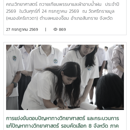
4.0MTP : "ผู้นำการผลิตและพัฒนากำลังคนอาชีวศึกษาเฉพาะ
คณะวิทยาศาสตร์ ถวายเทียนพรรษาและผ้าอาบน้ำฝน ประจำปี
ทางสมรรรถนะสูง" 32 ปี MTP รั้ว ชมพู - ฟ้าดูรูปเพิ่มเติม :
2569 ในวันศุกร์ที่ 24 กรกฎาคม 2569 ณ วัดศรีทรายมูล
https://drive.google.com/drive/folders/1GIMaFVnrAUIDEC
(หนองไคร้เทวดา) ตำบลหนองจ๊อม อำเภอสันทราย จังหวัด
usp=drive_link
เชียงใหม่
27 กรกฎาคม 2569 |
869
การแข่งขันตอบปัญหาทางวิทยาศาสตร์ และกระบวนการ
แก้ปัญหาทางวิทยาศาสตร์ รอบคัดเลือก 8 จังหวัด ภาค