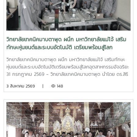
วิทยาลัยเทคนิคมาบตาพุด ผนึก มหาวิทยาลัยแม่โจ้ เสริม
ทักษะหุ่นยนต์และระบบอัตโนมัติ เตรียมพร้อมสู่โลก
อุตสาหกรรมอัจฉริยะ
วิทยาลัยเทคนิคมาบตาพุด ผนึก มหาวิทยาลัยแม่โจ้ เสริมทักษะ
หุ่นยนต์และระบบอัตโนมัติเตรียมพร้อมสู่โลกอุตสาหกรรมอัจฉริยะ
31 กรกฎาคม 2569 - วิทยาลัยเทคนิคมาบตาพุด นำโดย ดร.สิริ
ชัย นัยกองศิริ ผู้อำนวยการวิทยาลัยเทคนิคมาบตาพุด เป็น
3 สิงหาคม 2569 |
148
ประธานในพิธีเปิด โครงการอบรมเชิงปฏิบัติการควบคุมแขนกล
หุ่นยนต์ ณ อาคาร 24 ปี วิทยาลัยเทคนิคมาบตาพุด โดยมีคณะ
ครู และนักศึกษา แผนกวิชาเทคนิคการผลิต เข้าร่วมการอบรม
อย่างพร้อมเพรียง การอบรมครั้งนี้ได้รับเกียรติจาก ผู้ช่วย
ศาสตราจารย์ ดร.กนกวรรณ กรรเชียง และรองศาสตราจารย์
ดร.ชูพงษ์ ภาคภูมิ วิทยากรผู้ทรงคุณวุฒิจาก คณะวิทยาศาสตร์
มหาวิทยาลัยแม่โจ้ มาให้ความรู้ทั้งภาคทฤษฎีและภาคปฏิบัติเกี่ยว