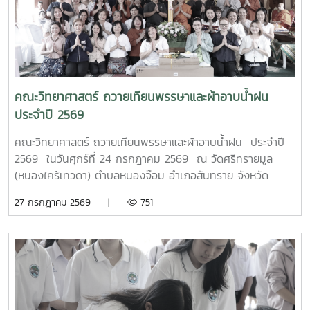
กับการควบคุมแขนกลหุ่นยนต์ การประยุกต์ใช้งานในภาค
อุตสาหกรรม ตลอดจนการใช้งานเทคโนโลยีระบบอัตโนมัติ เพื่อให้
นักศึกษาได้เรียนรู้จากประสบการณ์จริงและสามารถนำองค์ความ
รู้ไปประยุกต์ใช้ในการเรียนและการประกอบอาชีพในอนาคต โดย
โครงการดังกล่าวมีวัตถุประสงค์เพื่อพัฒนาสมรรถนะด้าน
เทคโนโลยีและระบบอัตโนมัติ เสริมสร้างทักษะวิชาชีพที่สอดคล้อง
คณะวิทยาศาสตร์ ถวายเทียนพรรษาและผ้าอาบน้ำฝน
กับความต้องการของภาคอุตสาหกรรมยุคใหม่ พร้อมยกระดับ
ประจำปี 2569
ศักยภาพผู้เรียนให้มีความพร้อมเข้าสู่การทำงานในอุตสาหกรรม
4.0MTP : "ผู้นำการผลิตและพัฒนากำลังคนอาชีวศึกษาเฉพาะ
คณะวิทยาศาสตร์ ถวายเทียนพรรษาและผ้าอาบน้ำฝน ประจำปี
ทางสมรรรถนะสูง" 32 ปี MTP รั้ว ชมพู - ฟ้าดูรูปเพิ่มเติม :
2569 ในวันศุกร์ที่ 24 กรกฎาคม 2569 ณ วัดศรีทรายมูล
https://drive.google.com/drive/folders/1GIMaFVnrAUIDEC
(หนองไคร้เทวดา) ตำบลหนองจ๊อม อำเภอสันทราย จังหวัด
usp=drive_link
เชียงใหม่
27 กรกฎาคม 2569 |
751