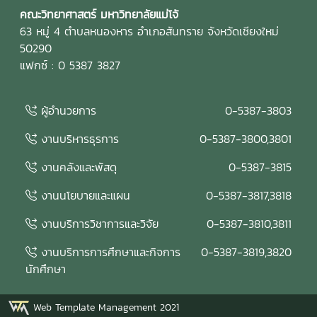
(EdPEx Report) โดยพิจารณาความครบถ้วน ความเชื่อมโยง
คณะวิทยาศาสตร์ มหาวิทยาลัยแม่โจ้
และความสอดคล้องของผลการดำเนินงานในทุกหมวดของเกณฑ์
63 หมู่ 4 ตำบลหนองหาร อำเภอสันทราย จังหวัดเชียงใหม่
EdPEx พร้อมแลกเปลี่ยนข้อคิดเห็นและแนวทางการพัฒนา เพื่อ
50290
ยกระดับคุณภาพของรายงานและเตรียมความพร้อมสำหรับการ
แฟกซ์ : 0 5387 3827
ดำเนินงานด้านคุณภาพของคณะในระยะต่อไป คณะกรรมการ
ประเมินคุณภาพการศึกษาภายใน ประกอบด้วย รองศาสตราจารย์
ผู้อำนวยการ
0-5387-3803
ดร.รัชพล สันติวรากร ประธานกรรมการ คณบดีคณะ
วิศวกรรมศาสตร์ มหาวิทยาลัยขอนแก่น ผู้ช่วยศาสตราจารย์ตะวัน
งานบริหารธุรการ
0-5387-3800,3801
ฉาย โพธิ์หอม กรรมการ คณะวิศวกรรมศาสตร์ มหาวิทยาลัย
อุบลราชธานี นางสาวศิรินยา อ้นแก้ว เลขานุการ คณะเทคโนโลยี
งานคลังและพัสดุ
0-5387-3815
การประมงและทรัพยากรทางน้ำ มหาวิทยาลัยแม่โจ้ การจัด
งานนโยบายและแผน
0-5387-3817,3818
กิจกรรมในครั้งนี้สะท้อนถึงความมุ่งมั่นของคณะวิทยาศาสตร์
มหาวิทยาลัยแม่โจ้ ในการพัฒนาระบบประกันคุณภาพการศึกษา
งานบริการวิชาการและวิจัย
0-5387-3810,3811
และการบริหารองค์กรตามแนวทาง Education Criteria for
Performance Excellence (EdPEx) โดยอาศัยกระบวนการ
งานบริการการศึกษาและกิจการ
0-5387-3819,3820
ประเมิน การวิพากษ์ และการให้ข้อเสนอแนะจากผู้ทรงคุณวุฒิ
นักศึกษา
เพื่อขับเคลื่อนการดำเนินงานให้เกิดการพัฒนาอย่างต่อเนื่อง
สร้างผลลัพธ์ที่เป็นเลิศ และยกระดับคุณภาพการศึกษาสู่
Web Template Management 2021