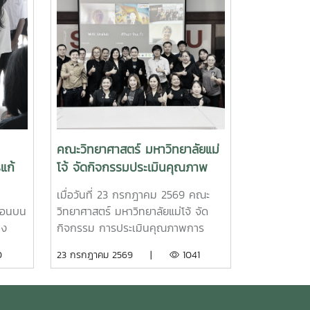
คณะวิทยาศาสตร์ มหาวิทยาลัยแม่
แก้
โจ้ จัดกิจกรรมประเมินคุณภาพ
คัด
การศึกษาภายใน ระดับคณะ ด้วย
9
เมื่อวันที่ 23 กรกฎาคม 2569 คณะ
ตอนบน
เกณฑ์ EdPEx ประจำปีการศึกษา
ตอนบน
วิทยาศาสตร์ มหาวิทยาลัยแม่โจ้ จัด
2568
าง
กิจกรรม การประเมินคุณภาพการ
้ปัญหา
ศึกษาภายใน ระดับคณะ ด้วยเกณฑ์
0
23 กรกฎาคม 2569 |
1041
8
คุณภาพการศึกษาเพื่อการดำเนินการ
งในงาน
ที่เป็นเลิศ (Education Criteria for
ยี
Performance Excellence : EdPEx)