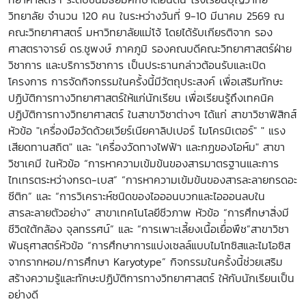
วิทยาลัย จำนวน 120 คน ในระหว่างวันที่ 9-10 มีนาคม 2569 ณ
คณะวิทยาศาสตร์ มหาวิทยาลัยแม่โจ้ โดยได้รับเกียรติจาก รอง
ศาสตราจารย์ ดร.ชูพงษ์ ภาคภูมิ รองคณบดีคณะวิทยาศาสตร์ฝ่าย
วิชาการ และบริการวิชาการ เป็นประธานกล่าวต้อนรับและเปิด
โครงการ การจัดกิจกรรมในครั้งนี้มีวัตถุประสงค์ เพื่อเสริมทักษะ
ปฏิบัติการทางวิทยาศาสตร์ให้แก่นักเรียน เพื่อเรียนรู้ถึงเทคนิค
ปฏิบัติการทางวิทยาศาสตร์ ในสาขาวิชาต่างๆ ได้แก่ สาขาวิชาฟิสิกส์
หัวข้อ "เครื่องมือวัดด้วยเวียร์เนียคาลิปเปอร์ ไมโครมิเตอร์" " แรง
เสียดทานสถิต" และ "เครื่องวัดทางไฟฟ้า และกฏของโอห์ม" สาขา
วิชาเคมี ในหัวข้อ “การหาความเข้มข้นของสารมาตรฐานและการ
ไทเทรตระหว่างกรด-เบส” “การหาความเข้มข้นของสารละลายกรดอะ
ซีติก” และ “การวิเคราะห์ชนิดของไอออนบวกและไอออนลบใน
สารละลายตัวอย่าง” สาขาเทคโนโลยีชีวภาพ หัวข้อ “การศึกษาสิ่งมี
ชีวิตใต้กล้อง จุลทรรศน์” และ “การเพาะเลี้ยงเนื้อเยื่่อพืช”สาขาวิชา
พันธุศาสตร์หัวข้อ “การศึกษาการแบ่งเซลล์แบบไมโทซิสและไมโอซิส
จากรากหอม/การศึกษา Karyotype” กิจกรรมในครั้งนี้ช่วยเสริม
สร้างความรู้และทักษะปฏิบัติการทางวิทยาศาสตร์ ให้กับนักเรียนเป็น
อย่างดี