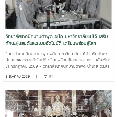
วิทยาลัยเทคนิคมาบตาพุด ผนึก มหาวิทยาลัยแม่โจ้ เสริม
ทักษะหุ่นยนต์และระบบอัตโนมัติ เตรียมพร้อมสู่โลก
อุตสาหกรรมอัจฉริยะ
วิทยาลัยเทคนิคมาบตาพุด ผนึก มหาวิทยาลัยแม่โจ้ เสริมทักษะ
หุ่นยนต์และระบบอัตโนมัติเตรียมพร้อมสู่โลกอุตสาหกรรมอัจฉริยะ
31 กรกฎาคม 2569 - วิทยาลัยเทคนิคมาบตาพุด นำโดย ดร.สิริ
ชัย นัยกองศิริ ผู้อำนวยการวิทยาลัยเทคนิคมาบตาพุด เป็น
3 สิงหาคม 2569 |
171
ประธานในพิธีเปิด โครงการอบรมเชิงปฏิบัติการควบคุมแขนกล
หุ่นยนต์ ณ อาคาร 24 ปี วิทยาลัยเทคนิคมาบตาพุด โดยมีคณะ
ครู และนักศึกษา แผนกวิชาเทคนิคการผลิต เข้าร่วมการอบรม
อย่างพร้อมเพรียง การอบรมครั้งนี้ได้รับเกียรติจาก ผู้ช่วย
ศาสตราจารย์ ดร.กนกวรรณ กรรเชียง และรองศาสตราจารย์
ดร.ชูพงษ์ ภาคภูมิ วิทยากรผู้ทรงคุณวุฒิจาก คณะวิทยาศาสตร์
มหาวิทยาลัยแม่โจ้ มาให้ความรู้ทั้งภาคทฤษฎีและภาคปฏิบัติเกี่ยว