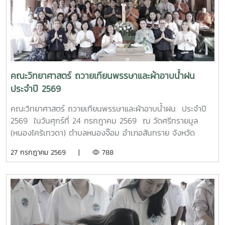
กับการควบคุมแขนกลหุ่นยนต์ การประยุกต์ใช้งานในภาค
อุตสาหกรรม ตลอดจนการใช้งานเทคโนโลยีระบบอัตโนมัติ เพื่อให้
นักศึกษาได้เรียนรู้จากประสบการณ์จริงและสามารถนำองค์ความ
รู้ไปประยุกต์ใช้ในการเรียนและการประกอบอาชีพในอนาคต โดย
โครงการดังกล่าวมีวัตถุประสงค์เพื่อพัฒนาสมรรถนะด้าน
เทคโนโลยีและระบบอัตโนมัติ เสริมสร้างทักษะวิชาชีพที่สอดคล้อง
คณะวิทยาศาสตร์ ถวายเทียนพรรษาและผ้าอาบน้ำฝน
กับความต้องการของภาคอุตสาหกรรมยุคใหม่ พร้อมยกระดับ
ประจำปี 2569
ศักยภาพผู้เรียนให้มีความพร้อมเข้าสู่การทำงานในอุตสาหกรรม
4.0MTP : "ผู้นำการผลิตและพัฒนากำลังคนอาชีวศึกษาเฉพาะ
คณะวิทยาศาสตร์ ถวายเทียนพรรษาและผ้าอาบน้ำฝน ประจำปี
ทางสมรรรถนะสูง" 32 ปี MTP รั้ว ชมพู - ฟ้าดูรูปเพิ่มเติม :
2569 ในวันศุกร์ที่ 24 กรกฎาคม 2569 ณ วัดศรีทรายมูล
https://drive.google.com/drive/folders/1GIMaFVnrAUIDEC
(หนองไคร้เทวดา) ตำบลหนองจ๊อม อำเภอสันทราย จังหวัด
usp=drive_link
เชียงใหม่
27 กรกฎาคม 2569 |
788