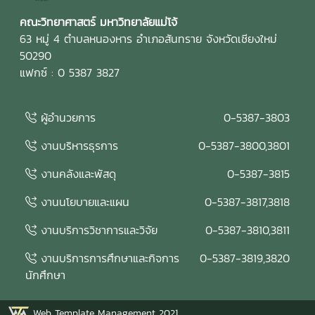
ให้ข้อเสนอแนะต่อรายงานผลการดำเนินการเพื่อความเป็นเลิศ
(EdPEx Report) โดยพิจารณาความครบถ้วน ความเชื่อมโยง
คณะวิทยาศาสตร์ มหาวิทยาลัยแม่โจ้
และความสอดคล้องของผลการดำเนินงานในทุกหมวดของเกณฑ์
63 หมู่ 4 ตำบลหนองหาร อำเภอสันทราย จังหวัดเชียงใหม่
EdPEx พร้อมแลกเปลี่ยนข้อคิดเห็นและแนวทางการพัฒนา เพื่อ
50290
ยกระดับคุณภาพของรายงานและเตรียมความพร้อมสำหรับการ
แฟกซ์ : 0 5387 3827
ดำเนินงานด้านคุณภาพของคณะในระยะต่อไป คณะกรรมการ
ประเมินคุณภาพการศึกษาภายใน ประกอบด้วย รองศาสตราจารย์
ผู้อำนวยการ
0-5387-3803
ดร.รัชพล สันติวรากร ประธานกรรมการ คณบดีคณะ
วิศวกรรมศาสตร์ มหาวิทยาลัยขอนแก่น ผู้ช่วยศาสตราจารย์ตะวัน
งานบริหารธุรการ
0-5387-3800,3801
ฉาย โพธิ์หอม กรรมการ คณะวิศวกรรมศาสตร์ มหาวิทยาลัย
อุบลราชธานี นางสาวศิรินยา อ้นแก้ว เลขานุการ คณะเทคโนโลยี
งานคลังและพัสดุ
0-5387-3815
การประมงและทรัพยากรทางน้ำ มหาวิทยาลัยแม่โจ้ การจัด
งานนโยบายและแผน
0-5387-3817,3818
กิจกรรมในครั้งนี้สะท้อนถึงความมุ่งมั่นของคณะวิทยาศาสตร์
มหาวิทยาลัยแม่โจ้ ในการพัฒนาระบบประกันคุณภาพการศึกษา
งานบริการวิชาการและวิจัย
0-5387-3810,3811
และการบริหารองค์กรตามแนวทาง Education Criteria for
Performance Excellence (EdPEx) โดยอาศัยกระบวนการ
งานบริการการศึกษาและกิจการ
0-5387-3819,3820
ประเมิน การวิพากษ์ และการให้ข้อเสนอแนะจากผู้ทรงคุณวุฒิ
นักศึกษา
เพื่อขับเคลื่อนการดำเนินงานให้เกิดการพัฒนาอย่างต่อเนื่อง
สร้างผลลัพธ์ที่เป็นเลิศ และยกระดับคุณภาพการศึกษาสู่
Web Template Management 2021