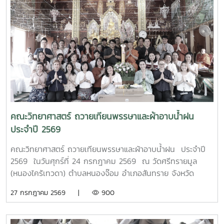
อย่างพร้อมเพรียง การอบรมครั้งนี้ได้รับเกียรติจาก ผู้ช่วย
ศาสตราจารย์ ดร.กนกวรรณ กรรเชียง และรองศาสตราจารย์
ดร.ชูพงษ์ ภาคภูมิ วิทยากรผู้ทรงคุณวุฒิจาก คณะวิทยาศาสตร์
มหาวิทยาลัยแม่โจ้ มาให้ความรู้ทั้งภาคทฤษฎีและภาคปฏิบัติเกี่ยว
กับการควบคุมแขนกลหุ่นยนต์ การประยุกต์ใช้งานในภาค
อุตสาหกรรม ตลอดจนการใช้งานเทคโนโลยีระบบอัตโนมัติ เพื่อให้
นักศึกษาได้เรียนรู้จากประสบการณ์จริงและสามารถนำองค์ความ
รู้ไปประยุกต์ใช้ในการเรียนและการประกอบอาชีพในอนาคต โดย
โครงการดังกล่าวมีวัตถุประสงค์เพื่อพัฒนาสมรรถนะด้าน
เทคโนโลยีและระบบอัตโนมัติ เสริมสร้างทักษะวิชาชีพที่สอดคล้อง
คณะวิทยาศาสตร์ ถวายเทียนพรรษาและผ้าอาบน้ำฝน
กับความต้องการของภาคอุตสาหกรรมยุคใหม่ พร้อมยกระดับ
ประจำปี 2569
ศักยภาพผู้เรียนให้มีความพร้อมเข้าสู่การทำงานในอุตสาหกรรม
4.0MTP : "ผู้นำการผลิตและพัฒนากำลังคนอาชีวศึกษาเฉพาะ
คณะวิทยาศาสตร์ ถวายเทียนพรรษาและผ้าอาบน้ำฝน ประจำปี
ทางสมรรรถนะสูง" 32 ปี MTP รั้ว ชมพู - ฟ้าดูรูปเพิ่มเติม :
2569 ในวันศุกร์ที่ 24 กรกฎาคม 2569 ณ วัดศรีทรายมูล
https://drive.google.com/drive/folders/1GIMaFVnrAUIDEC
(หนองไคร้เทวดา) ตำบลหนองจ๊อม อำเภอสันทราย จังหวัด
usp=drive_link
เชียงใหม่
27 กรกฎาคม 2569 |
900