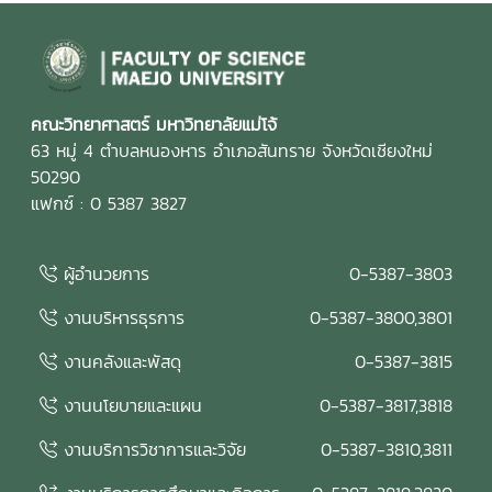
แนวทางของเกณฑ์ EdPEx มุ่งสู่ความเป็นเลิศในการบริหาร
องค์กรและการจัดการศึกษาอย่างยั่งยืน ในการนี้ คณะกรรมการ
ประเมินคุณภาพการศึกษาภายใน ได้ร่วมดำเนินการ วิพากษ์และ
ให้ข้อเสนอแนะต่อรายงานผลการดำเนินการเพื่อความเป็นเลิศ
(EdPEx Report) โดยพิจารณาความครบถ้วน ความเชื่อมโยง
คณะวิทยาศาสตร์ มหาวิทยาลัยแม่โจ้
และความสอดคล้องของผลการดำเนินงานในทุกหมวดของเกณฑ์
63 หมู่ 4 ตำบลหนองหาร อำเภอสันทราย จังหวัดเชียงใหม่
EdPEx พร้อมแลกเปลี่ยนข้อคิดเห็นและแนวทางการพัฒนา เพื่อ
50290
ยกระดับคุณภาพของรายงานและเตรียมความพร้อมสำหรับการ
แฟกซ์ : 0 5387 3827
ดำเนินงานด้านคุณภาพของคณะในระยะต่อไป คณะกรรมการ
ประเมินคุณภาพการศึกษาภายใน ประกอบด้วย รองศาสตราจารย์
ผู้อำนวยการ
0-5387-3803
ดร.รัชพล สันติวรากร ประธานกรรมการ คณบดีคณะ
วิศวกรรมศาสตร์ มหาวิทยาลัยขอนแก่น ผู้ช่วยศาสตราจารย์ตะวัน
งานบริหารธุรการ
0-5387-3800,3801
ฉาย โพธิ์หอม กรรมการ คณะวิศวกรรมศาสตร์ มหาวิทยาลัย
อุบลราชธานี นางสาวศิรินยา อ้นแก้ว เลขานุการ คณะเทคโนโลยี
งานคลังและพัสดุ
0-5387-3815
การประมงและทรัพยากรทางน้ำ มหาวิทยาลัยแม่โจ้ การจัด
งานนโยบายและแผน
0-5387-3817,3818
กิจกรรมในครั้งนี้สะท้อนถึงความมุ่งมั่นของคณะวิทยาศาสตร์
มหาวิทยาลัยแม่โจ้ ในการพัฒนาระบบประกันคุณภาพการศึกษา
งานบริการวิชาการและวิจัย
0-5387-3810,3811
และการบริหารองค์กรตามแนวทาง Education Criteria for