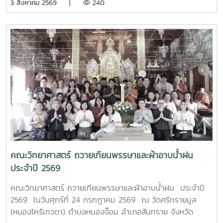
3 สิงหาคม 2569 |
240
ประธานในพิธีเปิด โครงการอบรมเชิงปฏิบัติการควบคุมแขนกล
หุ่นยนต์ ณ อาคาร 24 ปี วิทยาลัยเทคนิคมาบตาพุด โดยมีคณะ
ครู และนักศึกษา แผนกวิชาเทคนิคการผลิต เข้าร่วมการอบรม
อย่างพร้อมเพรียง การอบรมครั้งนี้ได้รับเกียรติจาก ผู้ช่วย
ศาสตราจารย์ ดร.กนกวรรณ กรรเชียง และรองศาสตราจารย์
ดร.ชูพงษ์ ภาคภูมิ วิทยากรผู้ทรงคุณวุฒิจาก คณะวิทยาศาสตร์
มหาวิทยาลัยแม่โจ้ มาให้ความรู้ทั้งภาคทฤษฎีและภาคปฏิบัติเกี่ยว
กับการควบคุมแขนกลหุ่นยนต์ การประยุกต์ใช้งานในภาค
อุตสาหกรรม ตลอดจนการใช้งานเทคโนโลยีระบบอัตโนมัติ เพื่อให้
นักศึกษาได้เรียนรู้จากประสบการณ์จริงและสามารถนำองค์ความ
รู้ไปประยุกต์ใช้ในการเรียนและการประกอบอาชีพในอนาคต โดย
โครงการดังกล่าวมีวัตถุประสงค์เพื่อพัฒนาสมรรถนะด้าน
เทคโนโลยีและระบบอัตโนมัติ เสริมสร้างทักษะวิชาชีพที่สอดคล้อง
คณะวิทยาศาสตร์ ถวายเทียนพรรษาและผ้าอาบน้ำฝน
กับความต้องการของภาคอุตสาหกรรมยุคใหม่ พร้อมยกระดับ
ประจำปี 2569
ศักยภาพผู้เรียนให้มีความพร้อมเข้าสู่การทำงานในอุตสาหกรรม
4.0MTP : "ผู้นำการผลิตและพัฒนากำลังคนอาชีวศึกษาเฉพาะ
คณะวิทยาศาสตร์ ถวายเทียนพรรษาและผ้าอาบน้ำฝน ประจำปี
ทางสมรรรถนะสูง" 32 ปี MTP รั้ว ชมพู - ฟ้าดูรูปเพิ่มเติม :
2569 ในวันศุกร์ที่ 24 กรกฎาคม 2569 ณ วัดศรีทรายมูล
https://drive.google.com/drive/folders/1GIMaFVnrAUIDEC
(หนองไคร้เทวดา) ตำบลหนองจ๊อม อำเภอสันทราย จังหวัด
usp=drive_link