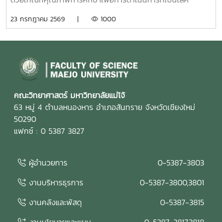
(Education Criteria for Performance Excellence :
23 กรกฎาคม 2569 |
1000
EdPEx) ประจำปีการศึกษา 2568 เพื่อทบทวนผลการดำเนินงาน
ของคณะ และพัฒนาระบบการบริหารจัดการให้มีประสิทธิภาพตาม
แนวทางของเกณฑ์ EdPEx มุ่งสู่ความเป็นเลิศในการบริหาร
องค์กรและการจัดการศึกษาอย่างยั่งยืน ในการนี้ คณะกรรมการ
ประเมินคุณภาพการศึกษาภายใน ได้ร่วมดำเนินการ วิพากษ์และ
ให้ข้อเสนอแนะต่อรายงานผลการดำเนินการเพื่อความเป็นเลิศ
(EdPEx Report) โดยพิจารณาความครบถ้วน ความเชื่อมโยง
คณะวิทยาศาสตร์ มหาวิทยาลัยแม่โจ้
และความสอดคล้องของผลการดำเนินงานในทุกหมวดของเกณฑ์
63 หมู่ 4 ตำบลหนองหาร อำเภอสันทราย จังหวัดเชียงใหม่
EdPEx พร้อมแลกเปลี่ยนข้อคิดเห็นและแนวทางการพัฒนา เพื่อ
50290
ยกระดับคุณภาพของรายงานและเตรียมความพร้อมสำหรับการ
แฟกซ์ : 0 5387 3827
ดำเนินงานด้านคุณภาพของคณะในระยะต่อไป คณะกรรมการ
ประเมินคุณภาพการศึกษาภายใน ประกอบด้วย รองศาสตราจารย์
ผู้อำนวยการ
0-5387-3803
ดร.รัชพล สันติวรากร ประธานกรรมการ คณบดีคณะ
วิศวกรรมศาสตร์ มหาวิทยาลัยขอนแก่น ผู้ช่วยศาสตราจารย์ตะวัน
งานบริหารธุรการ
0-5387-3800,3801
ฉาย โพธิ์หอม กรรมการ คณะวิศวกรรมศาสตร์ มหาวิทยาลัย
อุบลราชธานี นางสาวศิรินยา อ้นแก้ว เลขานุการ คณะเทคโนโลยี
งานคลังและพัสดุ
0-5387-3815
การประมงและทรัพยากรทางน้ำ มหาวิทยาลัยแม่โจ้ การจัด