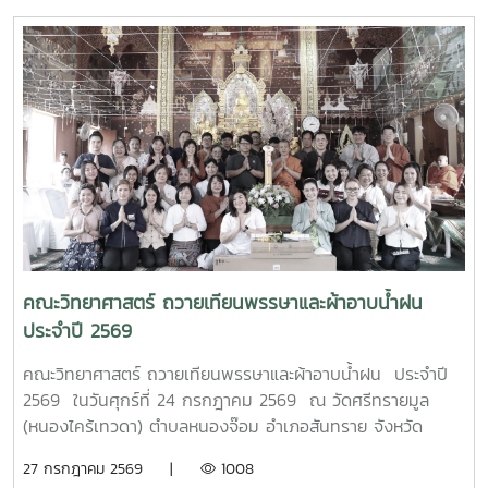
หุ่นยนต์ ณ อาคาร 24 ปี วิทยาลัยเทคนิคมาบตาพุด โดยมีคณะ
ครู และนักศึกษา แผนกวิชาเทคนิคการผลิต เข้าร่วมการอบรม
อย่างพร้อมเพรียง การอบรมครั้งนี้ได้รับเกียรติจาก ผู้ช่วย
ศาสตราจารย์ ดร.กนกวรรณ กรรเชียง และรองศาสตราจารย์
ดร.ชูพงษ์ ภาคภูมิ วิทยากรผู้ทรงคุณวุฒิจาก คณะวิทยาศาสตร์
มหาวิทยาลัยแม่โจ้ มาให้ความรู้ทั้งภาคทฤษฎีและภาคปฏิบัติเกี่ยว
กับการควบคุมแขนกลหุ่นยนต์ การประยุกต์ใช้งานในภาค
อุตสาหกรรม ตลอดจนการใช้งานเทคโนโลยีระบบอัตโนมัติ เพื่อให้
นักศึกษาได้เรียนรู้จากประสบการณ์จริงและสามารถนำองค์ความ
รู้ไปประยุกต์ใช้ในการเรียนและการประกอบอาชีพในอนาคต โดย
โครงการดังกล่าวมีวัตถุประสงค์เพื่อพัฒนาสมรรถนะด้าน
เทคโนโลยีและระบบอัตโนมัติ เสริมสร้างทักษะวิชาชีพที่สอดคล้อง
คณะวิทยาศาสตร์ ถวายเทียนพรรษาและผ้าอาบน้ำฝน
กับความต้องการของภาคอุตสาหกรรมยุคใหม่ พร้อมยกระดับ
ประจำปี 2569
ศักยภาพผู้เรียนให้มีความพร้อมเข้าสู่การทำงานในอุตสาหกรรม
4.0MTP : "ผู้นำการผลิตและพัฒนากำลังคนอาชีวศึกษาเฉพาะ
คณะวิทยาศาสตร์ ถวายเทียนพรรษาและผ้าอาบน้ำฝน ประจำปี
ทางสมรรรถนะสูง" 32 ปี MTP รั้ว ชมพู - ฟ้าดูรูปเพิ่มเติม :
2569 ในวันศุกร์ที่ 24 กรกฎาคม 2569 ณ วัดศรีทรายมูล
https://drive.google.com/drive/folders/1GIMaFVnrAUIDEC
(หนองไคร้เทวดา) ตำบลหนองจ๊อม อำเภอสันทราย จังหวัด
usp=drive_link
เชียงใหม่
27 กรกฎาคม 2569 |
1008