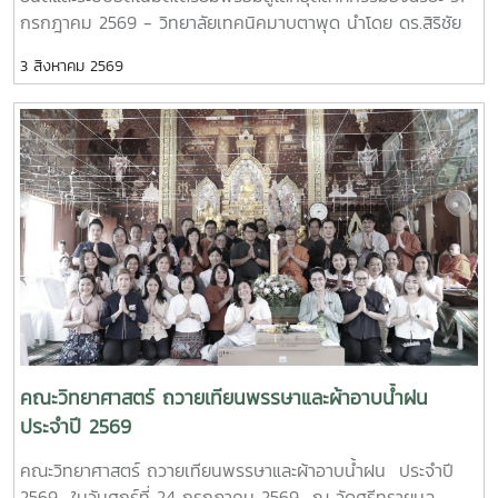
กรกฎาคม 2569 - วิทยาลัยเทคนิคมาบตาพุด นำโดย ดร.สิริชัย
นัยกองศิริ ผู้อำนวยการวิทยาลัยเทคนิคมาบตาพุด เป็นประธานใน
3 สิงหาคม 2569
พิธีเปิด โครงการอบรมเชิงปฏิบัติการควบคุมแขนกลหุ่นยนต์ ณ
อาคาร 24 ปี วิทยาลัยเทคนิคมาบตาพุด โดยมีคณะครู และ
นักศึกษา แผนกวิชาเทคนิคการผลิต เข้าร่วมการอบรมอย่างพร้อม
เพรียง การอบรมครั้งนี้ได้รับเกียรติจาก ผู้ช่วยศาสตราจารย์
ดร.กนกวรรณ กรรเชียง และรองศาสตราจารย์ ดร.ชูพงษ์ ภาคภูมิ
วิทยากรผู้ทรงคุณวุฒิจาก คณะวิทยาศาสตร์ มหาวิทยาลัยแม่โจ้
มาให้ความรู้ทั้งภาคทฤษฎีและภาคปฏิบัติเกี่ยวกับการควบคุมแขน
กลหุ่นยนต์ การประยุกต์ใช้งานในภาคอุตสาหกรรม ตลอดจนการ
ใช้งานเทคโนโลยีระบบอัตโนมัติ เพื่อให้นักศึกษาได้เรียนรู้จาก
ประสบการณ์จริงและสามารถนำองค์ความรู้ไปประยุกต์ใช้ในการ
เรียนและการประกอบอาชีพในอนาคต โดยโครงการดังกล่าวมี
วัตถุประสงค์เพื่อพัฒนาสมรรถนะด้านเทคโนโลยีและระบบอัตโนมัติ
เสริมสร้างทักษะวิชาชีพที่สอดคล้องกับความต้องการของภาค
คณะวิทยาศาสตร์ ถวายเทียนพรรษาและผ้าอาบน้ำฝน
อุตสาหกรรมยุคใหม่ พร้อมยกระดับศักยภาพผู้เรียนให้มีความ
ประจำปี 2569
พร้อมเข้าสู่การทำงานในอุตสาหกรรม 4.0MTP : "ผู้นำการผลิต
คณะวิทยาศาสตร์ ถวายเทียนพรรษาและผ้าอาบน้ำฝน ประจำปี
และพัฒนากำลังคนอาชีวศึกษาเฉพาะทางสมรรรถนะสูง" 32 ปี
2569 ในวันศุกร์ที่ 24 กรกฎาคม 2569 ณ วัดศรีทรายมูล