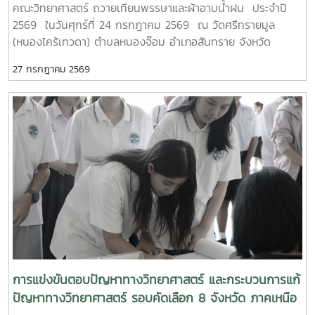
คณะวิทยาศาสตร์ ถวายเทียนพรรษาและผ้าอาบน้ำฝน ประจำปี
และพัฒนากำลังคนอาชีวศึกษาเฉพาะทางสมรรรถนะสูง" 32 ปี
2569 ในวันศุกร์ที่ 24 กรกฎาคม 2569 ณ วัดศรีทรายมูล
MTP รั้ว ชมพู - ฟ้าดูรูปเพิ่มเติม :
(หนองไคร้เทวดา) ตำบลหนองจ๊อม อำเภอสันทราย จังหวัด
https://drive.google.com/drive/folders/1GIMaFVnrAUIDECF
เชียงใหม่
usp=drive_link
27 กรกฎาคม 2569
การแข่งขันตอบปัญหาทางวิทยาศาสตร์ และกระบวนการแก้
ปัญหาทางวิทยาศาสตร์ รอบคัดเลือก 8 จังหวัด ภาคเหนือ