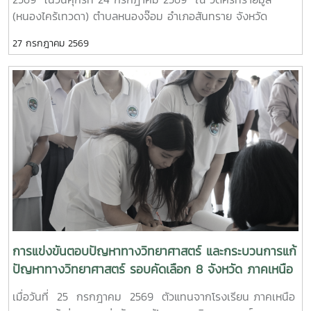
MTP รั้ว ชมพู - ฟ้าดูรูปเพิ่มเติม :
(หนองไคร้เทวดา) ตำบลหนองจ๊อม อำเภอสันทราย จังหวัด
https://drive.google.com/drive/folders/1GIMaFVnrAUIDECF
เชียงใหม่
usp=drive_link
27 กรกฎาคม 2569
การแข่งขันตอบปัญหาทางวิทยาศาสตร์ และกระบวนการแก้
ปัญหาทางวิทยาศาสตร์ รอบคัดเลือก 8 จังหวัด ภาคเหนือ
ตอนบน
เมื่อวันที่ 25 กรกฎาคม 2569 ตัวแทนจากโรงเรียน ภาคเหนือ