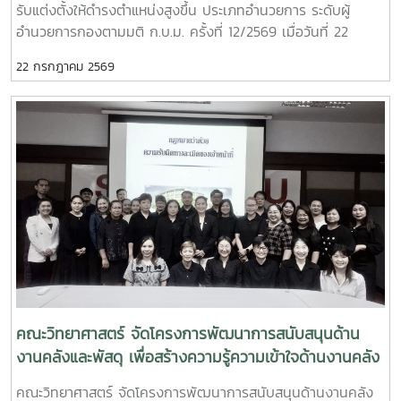
รับแต่งตั้งให้ดำรงตำแหน่งสูงขึ้น ประเภทอำนวยการ ระดับผู้
มหาวิทยาลัยแม่โจ้ การจัดกิจกรรมในครั้งนี้สะท้อนถึงความมุ่งมั่น
อำนวยการกองตามมติ ก.บ.ม. ครั้งที่ 12/2569 เมื่อวันที่ 22
ของคณะวิทยาศาสตร์ มหาวิทยาลัยแม่โจ้ ในการพัฒนาระบบ
กรกฎาคม 2569 จำนวน ระดับผู้อำนวยการสำนักงานคณบดี
ประกันคุณภาพการศึกษาและการบริหารองค์กรตามแนวทาง
22 กรกฎาคม 2569
นางสาวภาวิณี ชัยวุฒิ ให้ดำรงตำแหน่งผู้อำนวยการสำนักงาน
Education Criteria for Performance Excellence (EdPEx)
คณบดีคณะวิทยาศาสตร์ ตั้งแต่วันที่ 1 สิงหาคม พ.ศ. 2569 ถึงวัน
โดยอาศัยกระบวนการประเมิน การวิพากษ์ และการให้ข้อเสนอแนะ
ที่ 31 กรกฎาคม พ.ศ. 2573 (ตามวาระการดำรงตำแหน่ง)
จากผู้ทรงคุณวุฒิ เพื่อขับเคลื่อนการดำเนินงานให้เกิดการพัฒนา
อย่างต่อเนื่อง สร้างผลลัพธ์ที่เป็นเลิศ และยกระดับคุณภาพการ
ศึกษาสู่มาตรฐานระดับประเทศและระดับสากล อันจะนำไปสู่การ
สร้างประโยชน์สูงสุดแก่ผู้เรียน ผู้มีส่วนได้ส่วนเสีย และสังคมต่อไป
คณะวิทยาศาสตร์ จัดโครงการพัฒนาการสนับสนุนด้าน
งานคลังและพัสดุ เพื่อสร้างความรู้ความเข้าใจด้านงานคลัง
และพัสดุให้กับผู้บริหาร บุคลากร ของคณะวิทยาศาสตร์
คณะวิทยาศาสตร์ จัดโครงการพัฒนาการสนับสนุนด้านงานคลัง