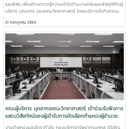
และพัสดุ เพื่อสร้างความรู้ความเข้าใจด้านงานคลังและพัสดุให้กับผู้
บริหาร บุคลากร ของคณะวิทยาศาสตร์ โดยจะมีการจัดกิจกรรม
การบรรยายให้ความรู้เกี่ยวกับ “พระราชบัญญัติความรับผิดทาง
21 กรกฎาคม 2569
ละเมิดของเจ้าหน้าที่” ซึ่งคำว่า “เจ้าหน้าที่” ตามพระราชบัญญัติดัง
กล่าวหมายถึง ข้าราชการ พนักงาน ลูกจ้าง หรือผู้ปฏิบัติงาน
ประเภทอื่นไม่ว่าจะเป็นการแต่งตั้งในฐานะกรรมการหรือฐานะอื่นใด
โดยมีวัตถุประสงค์เพื่อเสริมสร้างความรู้ความเข้าใจเกี่ยวกับหลัก
กฎหมายและหลักปฏิบัติราชการที่ดีให้กับบุคลากร โดยมี นางสาวอิ
นทิรา ฉัตรมงคล นักวิชาการคลังชำนาญการ สำนักงานคลัง เขต
5 ให้ความอนุเคราะห์เห็นวิทยากร ในวันอังคารที่ 21 กรกฎาคม
2569 เวลา 09.00 น. ณ ห้องประชุม 2 อาคารจุฬาภรณ์ คณะ
วิทยาศาสตร์
คณะผู้บริหาร บุคลากรคณะวิทยาศาสตร์ เข้าร่วมรับฟังการ
แสดงวิสัยทัศน์ของผู้เข้ารับการคัดเลือกตำแหน่งผู้อำนวย
การสำนักงานคณบดี
งานตำแหน่งและอัตรากำลัง กองบริหารทรัพยากรบุคคล ได้เชิญ