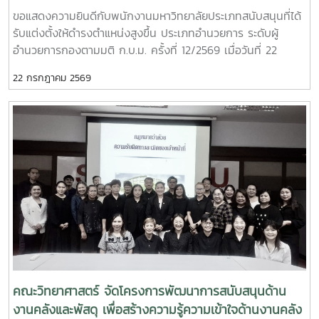
วิศวกรรมศาสตร์ มหาวิทยาลัยอุบลราชธานี นางสาวศิรินยา อ้น
อำนวยการ ระดับผู้อำนวยการกอง
ขอแสดงความยินดีกับพนักงานมหาวิทยาลัยประเภทสนับสนุนที่ได้
แก้ว เลขานุการ คณะเทคโนโลยีการประมงและทรัพยากรทางน้ำ
รับแต่งตั้งให้ดำรงตำแหน่งสูงขึ้น ประเภทอำนวยการ ระดับผู้
มหาวิทยาลัยแม่โจ้ การจัดกิจกรรมในครั้งนี้สะท้อนถึงความมุ่งมั่น
อำนวยการกองตามมติ ก.บ.ม. ครั้งที่ 12/2569 เมื่อวันที่ 22
ของคณะวิทยาศาสตร์ มหาวิทยาลัยแม่โจ้ ในการพัฒนาระบบ
กรกฎาคม 2569 จำนวน ระดับผู้อำนวยการสำนักงานคณบดี
ประกันคุณภาพการศึกษาและการบริหารองค์กรตามแนวทาง
22 กรกฎาคม 2569
นางสาวภาวิณี ชัยวุฒิ ให้ดำรงตำแหน่งผู้อำนวยการสำนักงาน
Education Criteria for Performance Excellence (EdPEx)
คณบดีคณะวิทยาศาสตร์ ตั้งแต่วันที่ 1 สิงหาคม พ.ศ. 2569 ถึงวัน
โดยอาศัยกระบวนการประเมิน การวิพากษ์ และการให้ข้อเสนอแนะ
ที่ 31 กรกฎาคม พ.ศ. 2573 (ตามวาระการดำรงตำแหน่ง)
จากผู้ทรงคุณวุฒิ เพื่อขับเคลื่อนการดำเนินงานให้เกิดการพัฒนา
อย่างต่อเนื่อง สร้างผลลัพธ์ที่เป็นเลิศ และยกระดับคุณภาพการ
ศึกษาสู่มาตรฐานระดับประเทศและระดับสากล อันจะนำไปสู่การ
สร้างประโยชน์สูงสุดแก่ผู้เรียน ผู้มีส่วนได้ส่วนเสีย และสังคมต่อไป
คณะวิทยาศาสตร์ จัดโครงการพัฒนาการสนับสนุนด้าน
งานคลังและพัสดุ เพื่อสร้างความรู้ความเข้าใจด้านงานคลัง