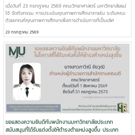
ประจำปีการศึกษา 2568
เมื่อวันที่ 23 กรกฎาคม 2569 คณะวิทยาศาสตร์ มหาวิทยาลัยแม่
โจ้ จัดกิจกรรม การประเมินคุณภาพการศึกษาภายใน ระดับคณะ
ด้วยเกณฑ์คุณภาพการศึกษาเพื่อการดำเนินการที่เป็นเลิศ
(Education Criteria for Performance Excellence : EdPEx)
23 กรกฎาคม 2569
ประจำปีการศึกษา 2568 เพื่อทบทวนผลการดำเนินงานของคณะ
และพัฒนาระบบการบริหารจัดการให้มีประสิทธิภาพตามแนวทาง
ของเกณฑ์ EdPEx มุ่งสู่ความเป็นเลิศในการบริหารองค์กรและการ
จัดการศึกษาอย่างยั่งยืน ในการนี้ คณะกรรมการประเมินคุณภาพ
การศึกษาภายใน ได้ร่วมดำเนินการ วิพากษ์และให้ข้อเสนอแนะต่อ
รายงานผลการดำเนินการเพื่อความเป็นเลิศ (EdPEx Report)
โดยพิจารณาความครบถ้วน ความเชื่อมโยง และความสอดคล้อง
ของผลการดำเนินงานในทุกหมวดของเกณฑ์ EdPEx พร้อมแลก
เปลี่ยนข้อคิดเห็นและแนวทางการพัฒนา เพื่อยกระดับคุณภาพ
ของรายงานและเตรียมความพร้อมสำหรับการดำเนินงานด้าน
คุณภาพของคณะในระยะต่อไป คณะกรรมการประเมินคุณภาพการ
ศึกษาภายใน ประกอบด้วย รองศาสตราจารย์ ดร.รัชพล สันติวรา
กร ประธานกรรมการ คณบดีคณะวิศวกรรมศาสตร์ มหาวิทยาลัย
ขอแสดงความยินดีกับพนักงานมหาวิทยาลัยประเภท
ขอนแก่น ผู้ช่วยศาสตราจารย์ตะวันฉาย โพธิ์หอม กรรมการ คณะ
สนับสนุนที่ได้รับแต่งตั้งให้ดำรงตำแหน่งสูงขึ้น ประเภท