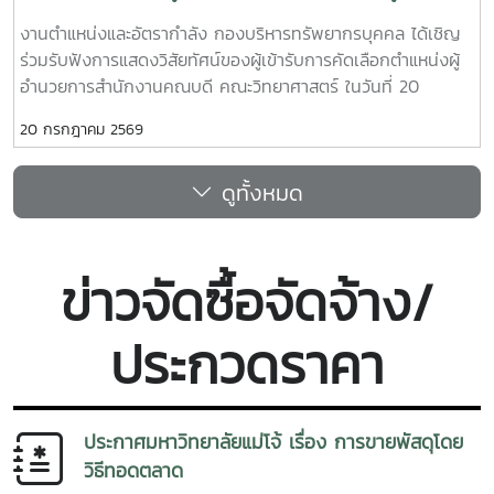
การสำนักงานคณบดี
งานตำแหน่งและอัตรากำลัง กองบริหารทรัพยากรบุคคล ได้เชิญ
ร่วมรับฟังการแสดงวิสัยทัศน์ของผู้เข้ารับการคัดเลือกตำแหน่งผู้
อำนวยการสำนักงานคณบดี คณะวิทยาศาสตร์ ในวันที่ 20
กรกฎาคม 2569 เวลา 09.30 น. ณ ห้องประชุม 2 ชั้น 1 อาคาร
20 กรกฎาคม 2569
จุฬาภรณ์ คณะวิทยาศาสตร์ โดยมีคณะผู้บริหาร บุคลากรคณะ
วิทยาศาสตร์ เข้าร่วมรับฟังการแสดงวิสัยทัศน์ของนางสาวภาวิณี
ดูทั้งหมด
ชัยวุฒิ
ข่าวจัดซื้อจัดจ้าง/
ประกวดราคา
ประกาศมหาวิทยาลัยแม่โจ้ เรื่อง การขายพัสดุโดย
วิธีทอดตลาด