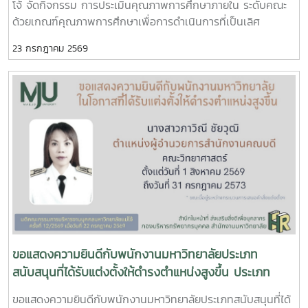
โจ้ จัดกิจกรรม การประเมินคุณภาพการศึกษาภายใน ระดับคณะ
ด้วยเกณฑ์คุณภาพการศึกษาเพื่อการดำเนินการที่เป็นเลิศ
(Education Criteria for Performance Excellence : EdPEx)
23 กรกฎาคม 2569
ประจำปีการศึกษา 2568 เพื่อทบทวนผลการดำเนินงานของคณะ
และพัฒนาระบบการบริหารจัดการให้มีประสิทธิภาพตามแนวทาง
ของเกณฑ์ EdPEx มุ่งสู่ความเป็นเลิศในการบริหารองค์กรและการ
จัดการศึกษาอย่างยั่งยืน ในการนี้ คณะกรรมการประเมินคุณภาพ
การศึกษาภายใน ได้ร่วมดำเนินการ วิพากษ์และให้ข้อเสนอแนะต่อ
รายงานผลการดำเนินการเพื่อความเป็นเลิศ (EdPEx Report)
โดยพิจารณาความครบถ้วน ความเชื่อมโยง และความสอดคล้อง
ของผลการดำเนินงานในทุกหมวดของเกณฑ์ EdPEx พร้อมแลก
เปลี่ยนข้อคิดเห็นและแนวทางการพัฒนา เพื่อยกระดับคุณภาพ
ของรายงานและเตรียมความพร้อมสำหรับการดำเนินงานด้าน
คุณภาพของคณะในระยะต่อไป คณะกรรมการประเมินคุณภาพการ
ศึกษาภายใน ประกอบด้วย รองศาสตราจารย์ ดร.รัชพล สันติวรา
กร ประธานกรรมการ คณบดีคณะวิศวกรรมศาสตร์ มหาวิทยาลัย
ขอแสดงความยินดีกับพนักงานมหาวิทยาลัยประเภท
ขอนแก่น ผู้ช่วยศาสตราจารย์ตะวันฉาย โพธิ์หอม กรรมการ คณะ
สนับสนุนที่ได้รับแต่งตั้งให้ดำรงตำแหน่งสูงขึ้น ประเภท
วิศวกรรมศาสตร์ มหาวิทยาลัยอุบลราชธานี นางสาวศิรินยา อ้น
อำนวยการ ระดับผู้อำนวยการกอง
ขอแสดงความยินดีกับพนักงานมหาวิทยาลัยประเภทสนับสนุนที่ได้
แก้ว เลขานุการ คณะเทคโนโลยีการประมงและทรัพยากรทางน้ำ