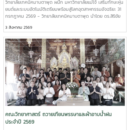
วิทยาลัยเทคนิคมาบตาพุด ผนึก มหาวิทยาลัยแม่โจ้ เสริมทักษะหุ่น
ยนต์และระบบอัตโนมัติเตรียมพร้อมสู่โลกอุตสาหกรรมอัจฉริยะ 31
กรกฎาคม 2569 - วิทยาลัยเทคนิคมาบตาพุด นำโดย ดร.สิริชัย
นัยกองศิริ ผู้อำนวยการวิทยาลัยเทคนิคมาบตาพุด เป็นประธานใน
3 สิงหาคม 2569
พิธีเปิด โครงการอบรมเชิงปฏิบัติการควบคุมแขนกลหุ่นยนต์ ณ
อาคาร 24 ปี วิทยาลัยเทคนิคมาบตาพุด โดยมีคณะครู และ
นักศึกษา แผนกวิชาเทคนิคการผลิต เข้าร่วมการอบรมอย่างพร้อม
เพรียง การอบรมครั้งนี้ได้รับเกียรติจาก ผู้ช่วยศาสตราจารย์
ดร.กนกวรรณ กรรเชียง และรองศาสตราจารย์ ดร.ชูพงษ์ ภาคภูมิ
วิทยากรผู้ทรงคุณวุฒิจาก คณะวิทยาศาสตร์ มหาวิทยาลัยแม่โจ้
มาให้ความรู้ทั้งภาคทฤษฎีและภาคปฏิบัติเกี่ยวกับการควบคุมแขน
กลหุ่นยนต์ การประยุกต์ใช้งานในภาคอุตสาหกรรม ตลอดจนการ
ใช้งานเทคโนโลยีระบบอัตโนมัติ เพื่อให้นักศึกษาได้เรียนรู้จาก
ประสบการณ์จริงและสามารถนำองค์ความรู้ไปประยุกต์ใช้ในการ
เรียนและการประกอบอาชีพในอนาคต โดยโครงการดังกล่าวมี
วัตถุประสงค์เพื่อพัฒนาสมรรถนะด้านเทคโนโลยีและระบบอัตโนมัติ
เสริมสร้างทักษะวิชาชีพที่สอดคล้องกับความต้องการของภาค
คณะวิทยาศาสตร์ ถวายเทียนพรรษาและผ้าอาบน้ำฝน
อุตสาหกรรมยุคใหม่ พร้อมยกระดับศักยภาพผู้เรียนให้มีความ
ประจำปี 2569
พร้อมเข้าสู่การทำงานในอุตสาหกรรม 4.0MTP : "ผู้นำการผลิต