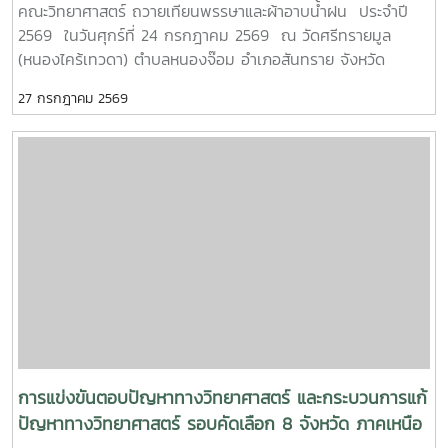
คณะวิทยาศาสตร์ ถวายเทียนพรรษาและผ้าอาบน้ำฝน ประจำปี
และพัฒนากำลังคนอาชีวศึกษาเฉพาะทางสมรรรถนะสูง" 32 ปี
2569 ในวันศุกร์ที่ 24 กรกฎาคม 2569 ณ วัดศรีทรายมูล
MTP รั้ว ชมพู - ฟ้าดูรูปเพิ่มเติม :
(หนองไคร้เทวดา) ตำบลหนองจ๊อม อำเภอสันทราย จังหวัด
https://drive.google.com/drive/folders/1GIMaFVnrAUIDECF
เชียงใหม่
usp=drive_link
27 กรกฎาคม 2569
การแข่งขันตอบปัญหาทางวิทยาศาสตร์ และกระบวนการแก้
ปัญหาทางวิทยาศาสตร์ รอบคัดเลือก 8 จังหวัด ภาคเหนือ