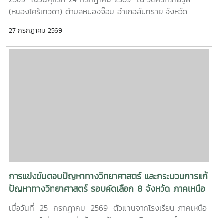
MTP รั้ว ชมพู - ฟ้าดูรูปเพิ่มเติม :
(หนองไคร้เทวดา) ตำบลหนองจ๊อม อำเภอสันทราย จังหวัด
https://drive.google.com/drive/folders/1GIMaFVnrAUIDECF
เชียงใหม่
usp=drive_link
27 กรกฎาคม 2569
การแข่งขันตอบปัญหาทางวิทยาศาสตร์ และกระบวนการแก้
ปัญหาทางวิทยาศาสตร์ รอบคัดเลือก 8 จังหวัด ภาคเหนือ
ตอนบน
เมื่อวันที่ 25 กรกฎาคม 2569 ตัวแทนจากโรงเรียน ภาคเหนือ