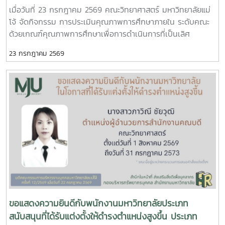
ประจำปีการศึกษา 2568
เมื่อวันที่ 23 กรกฎาคม 2569 คณะวิทยาศาสตร์ มหาวิทยาลัยแม่
โจ้ จัดกิจกรรม การประเมินคุณภาพการศึกษาภายใน ระดับคณะ
ด้วยเกณฑ์คุณภาพการศึกษาเพื่อการดำเนินการที่เป็นเลิศ
(Education Criteria for Performance Excellence : EdPEx)
23 กรกฎาคม 2569
ประจำปีการศึกษา 2568 เพื่อทบทวนผลการดำเนินงานของคณะ
และพัฒนาระบบการบริหารจัดการให้มีประสิทธิภาพตามแนวทาง
ของเกณฑ์ EdPEx มุ่งสู่ความเป็นเลิศในการบริหารองค์กรและการ
จัดการศึกษาอย่างยั่งยืน ในการนี้ คณะกรรมการประเมินคุณภาพ
การศึกษาภายใน ได้ร่วมดำเนินการ วิพากษ์และให้ข้อเสนอแนะต่อ
รายงานผลการดำเนินการเพื่อความเป็นเลิศ (EdPEx Report)
โดยพิจารณาความครบถ้วน ความเชื่อมโยง และความสอดคล้อง
ของผลการดำเนินงานในทุกหมวดของเกณฑ์ EdPEx พร้อมแลก
เปลี่ยนข้อคิดเห็นและแนวทางการพัฒนา เพื่อยกระดับคุณภาพ
ของรายงานและเตรียมความพร้อมสำหรับการดำเนินงานด้าน
คุณภาพของคณะในระยะต่อไป คณะกรรมการประเมินคุณภาพการ
ศึกษาภายใน ประกอบด้วย รองศาสตราจารย์ ดร.รัชพล สันติวรา
กร ประธานกรรมการ คณบดีคณะวิศวกรรมศาสตร์ มหาวิทยาลัย
ขอแสดงความยินดีกับพนักงานมหาวิทยาลัยประเภท
ขอนแก่น ผู้ช่วยศาสตราจารย์ตะวันฉาย โพธิ์หอม กรรมการ คณะ
สนับสนุนที่ได้รับแต่งตั้งให้ดำรงตำแหน่งสูงขึ้น ประเภท