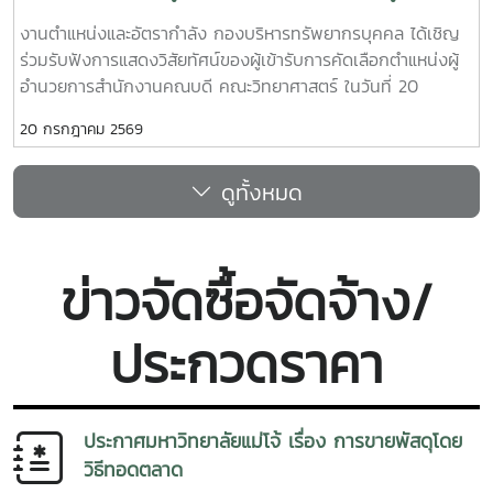
การสำนักงานคณบดี
งานตำแหน่งและอัตรากำลัง กองบริหารทรัพยากรบุคคล ได้เชิญ
ร่วมรับฟังการแสดงวิสัยทัศน์ของผู้เข้ารับการคัดเลือกตำแหน่งผู้
อำนวยการสำนักงานคณบดี คณะวิทยาศาสตร์ ในวันที่ 20
กรกฎาคม 2569 เวลา 09.30 น. ณ ห้องประชุม 2 ชั้น 1 อาคาร
20 กรกฎาคม 2569
จุฬาภรณ์ คณะวิทยาศาสตร์ โดยมีคณะผู้บริหาร บุคลากรคณะ
วิทยาศาสตร์ เข้าร่วมรับฟังการแสดงวิสัยทัศน์ของนางสาวภาวิณี
ดูทั้งหมด
ชัยวุฒิ
ข่าวจัดซื้อจัดจ้าง/
ประกวดราคา
ประกาศมหาวิทยาลัยแม่โจ้ เรื่อง การขายพัสดุโดย
วิธีทอดตลาด