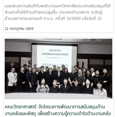
วิศวกรรมศาสตร์ มหาวิทยาลัยอุบลราชธานี นางสาวศิรินยา อ้น
อำนวยการ ระดับผู้อำนวยการกอง
ขอแสดงความยินดีกับพนักงานมหาวิทยาลัยประเภทสนับสนุนที่ได้
แก้ว เลขานุการ คณะเทคโนโลยีการประมงและทรัพยากรทางน้ำ
รับแต่งตั้งให้ดำรงตำแหน่งสูงขึ้น ประเภทอำนวยการ ระดับผู้
มหาวิทยาลัยแม่โจ้ การจัดกิจกรรมในครั้งนี้สะท้อนถึงความมุ่งมั่น
อำนวยการกองตามมติ ก.บ.ม. ครั้งที่ 12/2569 เมื่อวันที่ 22
ของคณะวิทยาศาสตร์ มหาวิทยาลัยแม่โจ้ ในการพัฒนาระบบ
กรกฎาคม 2569 จำนวน ระดับผู้อำนวยการสำนักงานคณบดี
ประกันคุณภาพการศึกษาและการบริหารองค์กรตามแนวทาง
22 กรกฎาคม 2569
นางสาวภาวิณี ชัยวุฒิ ให้ดำรงตำแหน่งผู้อำนวยการสำนักงาน
Education Criteria for Performance Excellence (EdPEx)
คณบดีคณะวิทยาศาสตร์ ตั้งแต่วันที่ 1 สิงหาคม พ.ศ. 2569 ถึงวัน
โดยอาศัยกระบวนการประเมิน การวิพากษ์ และการให้ข้อเสนอแนะ
ที่ 31 กรกฎาคม พ.ศ. 2573 (ตามวาระการดำรงตำแหน่ง)
จากผู้ทรงคุณวุฒิ เพื่อขับเคลื่อนการดำเนินงานให้เกิดการพัฒนา
อย่างต่อเนื่อง สร้างผลลัพธ์ที่เป็นเลิศ และยกระดับคุณภาพการ
ศึกษาสู่มาตรฐานระดับประเทศและระดับสากล อันจะนำไปสู่การ
สร้างประโยชน์สูงสุดแก่ผู้เรียน ผู้มีส่วนได้ส่วนเสีย และสังคมต่อไป
คณะวิทยาศาสตร์ จัดโครงการพัฒนาการสนับสนุนด้าน
งานคลังและพัสดุ เพื่อสร้างความรู้ความเข้าใจด้านงานคลัง