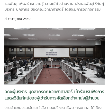
และพัสดุ เพื่อสร้างความรู้ความเข้าใจด้านงานคลังและพัสดุให้กับผู้
บริหาร บุคลากร ของคณะวิทยาศาสตร์ โดยจะมีการจัดกิจกรรม
การบรรยายให้ความรู้เกี่ยวกับ “พระราชบัญญัติความรับผิดทาง
21 กรกฎาคม 2569
ละเมิดของเจ้าหน้าที่” ซึ่งคำว่า “เจ้าหน้าที่” ตามพระราชบัญญัติดัง
กล่าวหมายถึง ข้าราชการ พนักงาน ลูกจ้าง หรือผู้ปฏิบัติงาน
ประเภทอื่นไม่ว่าจะเป็นการแต่งตั้งในฐานะกรรมการหรือฐานะอื่นใด
โดยมีวัตถุประสงค์เพื่อเสริมสร้างความรู้ความเข้าใจเกี่ยวกับหลัก
กฎหมายและหลักปฏิบัติราชการที่ดีให้กับบุคลากร โดยมี นางสาวอิ
นทิรา ฉัตรมงคล นักวิชาการคลังชำนาญการ สำนักงานคลัง เขต
5 ให้ความอนุเคราะห์เห็นวิทยากร ในวันอังคารที่ 21 กรกฎาคม
2569 เวลา 09.00 น. ณ ห้องประชุม 2 อาคารจุฬาภรณ์ คณะ
วิทยาศาสตร์
คณะผู้บริหาร บุคลากรคณะวิทยาศาสตร์ เข้าร่วมรับฟังการ
แสดงวิสัยทัศน์ของผู้เข้ารับการคัดเลือกตำแหน่งผู้อำนวย
การสำนักงานคณบดี
งานตำแหน่งและอัตรากำลัง กองบริหารทรัพยากรบุคคล ได้เชิญ