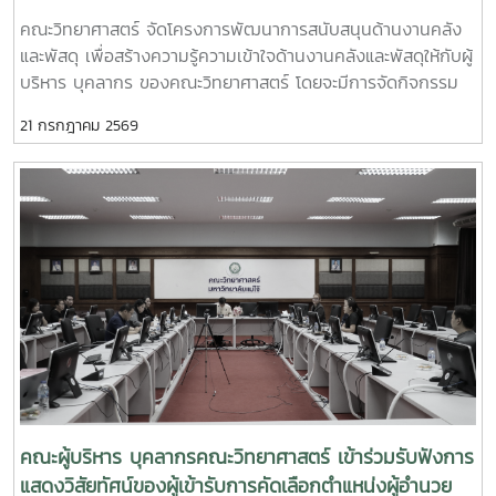
และพัสดุให้กับผู้บริหาร บุคลากร ของคณะวิทยาศาสตร์
คณะวิทยาศาสตร์ จัดโครงการพัฒนาการสนับสนุนด้านงานคลัง
และพัสดุ เพื่อสร้างความรู้ความเข้าใจด้านงานคลังและพัสดุให้กับผู้
บริหาร บุคลากร ของคณะวิทยาศาสตร์ โดยจะมีการจัดกิจกรรม
การบรรยายให้ความรู้เกี่ยวกับ “พระราชบัญญัติความรับผิดทาง
21 กรกฎาคม 2569
ละเมิดของเจ้าหน้าที่” ซึ่งคำว่า “เจ้าหน้าที่” ตามพระราชบัญญัติดัง
กล่าวหมายถึง ข้าราชการ พนักงาน ลูกจ้าง หรือผู้ปฏิบัติงาน
ประเภทอื่นไม่ว่าจะเป็นการแต่งตั้งในฐานะกรรมการหรือฐานะอื่นใด
โดยมีวัตถุประสงค์เพื่อเสริมสร้างความรู้ความเข้าใจเกี่ยวกับหลัก
กฎหมายและหลักปฏิบัติราชการที่ดีให้กับบุคลากร โดยมี นางสาวอิ
นทิรา ฉัตรมงคล นักวิชาการคลังชำนาญการ สำนักงานคลัง เขต
5 ให้ความอนุเคราะห์เห็นวิทยากร ในวันอังคารที่ 21 กรกฎาคม
2569 เวลา 09.00 น. ณ ห้องประชุม 2 อาคารจุฬาภรณ์ คณะ
วิทยาศาสตร์
คณะผู้บริหาร บุคลากรคณะวิทยาศาสตร์ เข้าร่วมรับฟังการ
แสดงวิสัยทัศน์ของผู้เข้ารับการคัดเลือกตำแหน่งผู้อำนวย