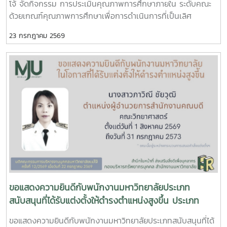
โจ้ จัดกิจกรรม การประเมินคุณภาพการศึกษาภายใน ระดับคณะ
ด้วยเกณฑ์คุณภาพการศึกษาเพื่อการดำเนินการที่เป็นเลิศ
(Education Criteria for Performance Excellence : EdPEx)
23 กรกฎาคม 2569
ประจำปีการศึกษา 2568 เพื่อทบทวนผลการดำเนินงานของคณะ
และพัฒนาระบบการบริหารจัดการให้มีประสิทธิภาพตามแนวทาง
ของเกณฑ์ EdPEx มุ่งสู่ความเป็นเลิศในการบริหารองค์กรและการ
จัดการศึกษาอย่างยั่งยืน ในการนี้ คณะกรรมการประเมินคุณภาพ
การศึกษาภายใน ได้ร่วมดำเนินการ วิพากษ์และให้ข้อเสนอแนะต่อ
รายงานผลการดำเนินการเพื่อความเป็นเลิศ (EdPEx Report)
โดยพิจารณาความครบถ้วน ความเชื่อมโยง และความสอดคล้อง
ของผลการดำเนินงานในทุกหมวดของเกณฑ์ EdPEx พร้อมแลก
เปลี่ยนข้อคิดเห็นและแนวทางการพัฒนา เพื่อยกระดับคุณภาพ
ของรายงานและเตรียมความพร้อมสำหรับการดำเนินงานด้าน
คุณภาพของคณะในระยะต่อไป คณะกรรมการประเมินคุณภาพการ
ศึกษาภายใน ประกอบด้วย รองศาสตราจารย์ ดร.รัชพล สันติวรา
กร ประธานกรรมการ คณบดีคณะวิศวกรรมศาสตร์ มหาวิทยาลัย
ขอแสดงความยินดีกับพนักงานมหาวิทยาลัยประเภท
ขอนแก่น ผู้ช่วยศาสตราจารย์ตะวันฉาย โพธิ์หอม กรรมการ คณะ
สนับสนุนที่ได้รับแต่งตั้งให้ดำรงตำแหน่งสูงขึ้น ประเภท
วิศวกรรมศาสตร์ มหาวิทยาลัยอุบลราชธานี นางสาวศิรินยา อ้น
อำนวยการ ระดับผู้อำนวยการกอง
ขอแสดงความยินดีกับพนักงานมหาวิทยาลัยประเภทสนับสนุนที่ได้
แก้ว เลขานุการ คณะเทคโนโลยีการประมงและทรัพยากรทางน้ำ