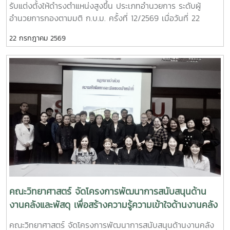
รับแต่งตั้งให้ดำรงตำแหน่งสูงขึ้น ประเภทอำนวยการ ระดับผู้
มหาวิทยาลัยแม่โจ้ การจัดกิจกรรมในครั้งนี้สะท้อนถึงความมุ่งมั่น
อำนวยการกองตามมติ ก.บ.ม. ครั้งที่ 12/2569 เมื่อวันที่ 22
ของคณะวิทยาศาสตร์ มหาวิทยาลัยแม่โจ้ ในการพัฒนาระบบ
กรกฎาคม 2569 จำนวน ระดับผู้อำนวยการสำนักงานคณบดี
ประกันคุณภาพการศึกษาและการบริหารองค์กรตามแนวทาง
22 กรกฎาคม 2569
นางสาวภาวิณี ชัยวุฒิ ให้ดำรงตำแหน่งผู้อำนวยการสำนักงาน
Education Criteria for Performance Excellence (EdPEx)
คณบดีคณะวิทยาศาสตร์ ตั้งแต่วันที่ 1 สิงหาคม พ.ศ. 2569 ถึงวัน
โดยอาศัยกระบวนการประเมิน การวิพากษ์ และการให้ข้อเสนอแนะ
ที่ 31 กรกฎาคม พ.ศ. 2573 (ตามวาระการดำรงตำแหน่ง)
จากผู้ทรงคุณวุฒิ เพื่อขับเคลื่อนการดำเนินงานให้เกิดการพัฒนา
อย่างต่อเนื่อง สร้างผลลัพธ์ที่เป็นเลิศ และยกระดับคุณภาพการ
ศึกษาสู่มาตรฐานระดับประเทศและระดับสากล อันจะนำไปสู่การ
สร้างประโยชน์สูงสุดแก่ผู้เรียน ผู้มีส่วนได้ส่วนเสีย และสังคมต่อไป
คณะวิทยาศาสตร์ จัดโครงการพัฒนาการสนับสนุนด้าน
งานคลังและพัสดุ เพื่อสร้างความรู้ความเข้าใจด้านงานคลัง
และพัสดุให้กับผู้บริหาร บุคลากร ของคณะวิทยาศาสตร์
คณะวิทยาศาสตร์ จัดโครงการพัฒนาการสนับสนุนด้านงานคลัง