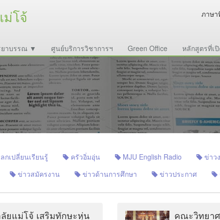
ม่โจ้
ภาษาท
จรรยาบรรณ ▼
ศูนย์บริการวิชาการฯ
Green Office
หลักสูตรที่เ
เปลี่ยนเรียนรู้
ครัวอิ่มอุ่น
MJU English Radio
ข่าวง
ข่าวสมัครงาน
ข่าวด้านการศึกษา
ข่าวประกาศ
ยแม่โจ้ เสริมทักษะหุ่น
คณะวิทยาศ