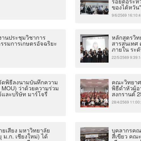
รอยต่อระหว
ของไต้หวัน"
9/6/2569 16:1
ดงานประชุมวิชาการ
หลักสูตรวิ
ัตกรรมการเกษตรอัจฉริยะ
สารสนเทศ ค
ภายใน ระดั
22/5/2569 9:3
จัดพิธีลงนามบันทึกความ
คณะวิทยาศา
: MOU) ว่าด้วยความร่วม
พิธีดำหัวผู
และบริษัท มาร์โจรี่
สงกรานต์ 2
28/4/2569 11:
ายเสียง มหาวิทยาลัย
บุคลากรคณ
 ม.ก. เชียงใหม่) ได้
สีเขียว คณ