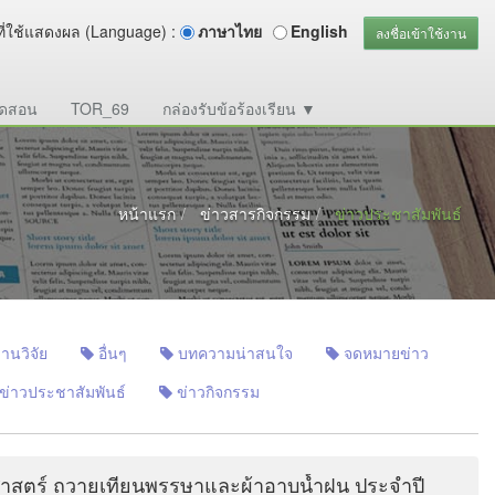
ี่ใช้แสดงผล (Language) :
ภาษาไทย
English
ลงชื่อเข้าใช้งาน
ปิดสอน
TOR_69
กล่องรับข้อร้องเรียน ▼
หน้าแรก
ข่าวสารกิจกรรม
ข่าวประชาสัมพันธ์
านวิจัย
อื่นๆ
บทความน่าสนใจ
จดหมายข่าว
ข่าวประชาสัมพันธ์
ข่าวกิจกรรม
าสตร์ ถวายเทียนพรรษาและผ้าอาบน้ำฝน ประจำปี