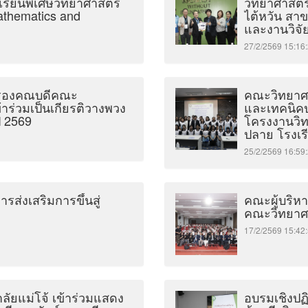
เรียนพิเศษวิทยาศาสตร์
วิทยาศาสตร์
thematics and
ไต้หวัน สา
และงานวิจั
27/2/2569 15:
จ รองคณบดีคณะ
คณะวิทยาศา
ข้าร่วมเป็นเกียรติวางพวง
และเทคนิคป
ี 2569
โครงงานวิท
ปลาย โรงเร
25/2/2569 16:
ส่งเสริมการขึ้นสู่
คณะผู้บริหา
คณะวิทยาศาส
17/2/2569 15:
ัยแม่โจ้ เข้าร่วมแสดง
อบรมเชิงปฏ