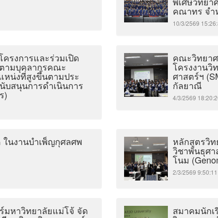
พิเศษวิทยา
คณาทร จำห
10/3/2569 15:
โครงการและร่วมเปิด
คณะวิทยาศา
ติดตามบุคลากรคณะ
โครงงานวิท
น่งที่สูงขึ้นตามประ
ศาสตร์ฯ (SM
มสนับสนุนการดำเนินการ
กัลยาณี
ร)
4/3/2569 18:2
ด ในงานบำเพ็ญกุศลศพ
หลักสูตรวิ
วิชาพันธุศ
โนม (Genom
2/3/2569 9:50
มหาวิทยาลัยแม่โจ้ จัด
สมาคมนักเร