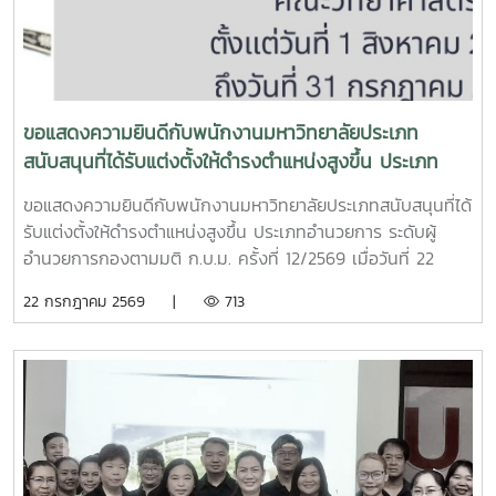
และความสอดคล้องของผลการดำเนินงานในทุกหมวดของเกณฑ์
EdPEx พร้อมแลกเปลี่ยนข้อคิดเห็นและแนวทางการพัฒนา เพื่อ
ยกระดับคุณภาพของรายงานและเตรียมความพร้อมสำหรับการ
ดำเนินงานด้านคุณภาพของคณะในระยะต่อไป คณะกรรมการ
ประเมินคุณภาพการศึกษาภายใน ประกอบด้วย รองศาสตราจารย์
ขอแสดงความยินดีกับพนักงานมหาวิทยาลัยประเภท
ดร.รัชพล สันติวรากร ประธานกรรมการ คณบดีคณะ
สนับสนุนที่ได้รับแต่งตั้งให้ดำรงตำแหน่งสูงขึ้น ประเภท
วิศวกรรมศาสตร์ มหาวิทยาลัยขอนแก่น ผู้ช่วยศาสตราจารย์ตะวัน
อำนวยการ ระดับผู้อำนวยการกอง
ฉาย โพธิ์หอม กรรมการ คณะวิศวกรรมศาสตร์ มหาวิทยาลัย
ขอแสดงความยินดีกับพนักงานมหาวิทยาลัยประเภทสนับสนุนที่ได้
อุบลราชธานี นางสาวศิรินยา อ้นแก้ว เลขานุการ คณะเทคโนโลยี
รับแต่งตั้งให้ดำรงตำแหน่งสูงขึ้น ประเภทอำนวยการ ระดับผู้
การประมงและทรัพยากรทางน้ำ มหาวิทยาลัยแม่โจ้ การจัด
อำนวยการกองตามมติ ก.บ.ม. ครั้งที่ 12/2569 เมื่อวันที่ 22
กิจกรรมในครั้งนี้สะท้อนถึงความมุ่งมั่นของคณะวิทยาศาสตร์
กรกฎาคม 2569 จำนวน ระดับผู้อำนวยการสำนักงานคณบดี
22 กรกฎาคม 2569 |
713
มหาวิทยาลัยแม่โจ้ ในการพัฒนาระบบประกันคุณภาพการศึกษา
นางสาวภาวิณี ชัยวุฒิ ให้ดำรงตำแหน่งผู้อำนวยการสำนักงาน
และการบริหารองค์กรตามแนวทาง Education Criteria for
คณบดีคณะวิทยาศาสตร์ ตั้งแต่วันที่ 1 สิงหาคม พ.ศ. 2569 ถึง
Performance Excellence (EdPEx) โดยอาศัยกระบวนการ
วันที่ 31 กรกฎาคม พ.ศ. 2573 (ตามวาระการดำรงตำแหน่ง)
ประเมิน การวิพากษ์ และการให้ข้อเสนอแนะจากผู้ทรงคุณวุฒิ
เพื่อขับเคลื่อนการดำเนินงานให้เกิดการพัฒนาอย่างต่อเนื่อง
สร้างผลลัพธ์ที่เป็นเลิศ และยกระดับคุณภาพการศึกษาสู่
มาตรฐานระดับประเทศและระดับสากล อันจะนำไปสู่การสร้าง
ประโยชน์สูงสุดแก่ผู้เรียน ผู้มีส่วนได้ส่วนเสีย และสังคมต่อไป