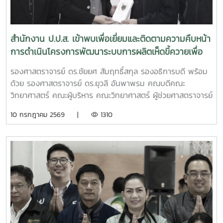
สำนักงาน ป.ป.ส. เข้าพบเพื่อเยี่ยมและติดตามความคืบหน้า
การดำเนินโครงการพัฒนาระบบการผลิตเห็ดขี้ควายเพื่อ
ประโยชน์ทางการแพทย์
รองศาสตราจารย์ ดร.ชัยยศ สัมฤทธิ์สกุล รองอธิการบดี พร้อม
ด้วย รองศาสตราจารย์ ดร.ยุวลี อันพาพรม คณบดีคณะ
วิทยาศาสตร์ คณะผู้บริหาร คณะวิทยาศาสตร์ ผู้ช่วยศาสตราจารย์
ดร.ปรีดา นาเทเวศน์ หัวหน้าโครงการวิจัย ให้การต้อนรับ นายศิริ
10 กรกฎาคม 2569 |
1310
สุข ยืนหาญ รองเลขาธิการคณะกรรมการป้องกันและปราบปราม
ยาเสพติด และคณะ เพื่อเยี่ยมเยือนและติดตามความคืบหน้าการ
ดำเนินโครงการพัฒนาระบบการผลิตเห็ดขี้ควายเพื่อประโยชน์
ทางการแพทย์ และรับฟังความคืบหน้าการดำเนินโครงการการ
พัฒนาระบบการผลิตเห็ดขี้ควายเพื่อประโยชน์ทางการแพทย์ ภาย
ใต้โครงการแผนงานบูรณาการการวิจัย พัฒนา และกำกับควบคุม
เห็ดขี้ควายในประเทศไทย เพื่อใช้ประโยชน์ทางการแพทย์ภายใต้
ระบบควบคุมของรัฐ ตามมาตรการควบคุมแห่งพระราชกฤษฏีกา
กำหนดพื้นที่ทดลองเพาะปลูกและสกัดสารสำคัญจากพืชฝิ่นและ