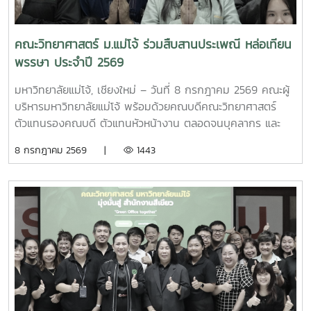
พืชเห็ดขี้ควายเพื่อประโยชน์ในการศึกษาวิจัย พ.ศ. 2568 ในวันที่
10 กรกฏาคม 2569 เวลา 09.00 ณ ห้องประชุม 2 อาคารจุฬาภ
รณ์ คณะวิทยาศาสตร์ มหาวิทยาลัยแม่โจ้
คณะวิทยาศาสตร์ ม.แม่โจ้ ร่วมสืบสานประเพณี หล่อเทียน
พรรษา ประจำปี 2569
มหาวิทยาลัยแม่โจ้, เชียงใหม่ – วันที่ 8 กรกฎาคม 2569 คณะผู้
บริหารมหาวิทยาลัยแม่โจ้ พร้อมด้วยคณบดีคณะวิทยาศาสตร์
ตัวแทนรองคณบดี ตัวแทนหัวหน้างาน ตลอดจนบุคลากร และ
นักศึกษาคณะวิทยาศาสตร์ ได้เข้าร่วมกิจกรรม "ร่วมทำบุญ...หล่อ
8 กรกฎาคม 2569 |
1443
เทียนพรรษา" เนื่องในวันเข้าพรรษา ประจำปี 2569 ณ อาคารแผ่
พืชน์ มหาวิทยาลัยแม่โจ้ กิจกรรมดังกล่าวจัดขึ้นโดย กองส่ง
เสริมศิลปวัฒนธรรม มหาวิทยาลัยแม่โจ้ เพื่อส่งเสริมและสืบทอด
วัฒนธรรมประเพณีอันดีงามของไทย โดยเปิดโอกาสให้ประชาคม
แม่โจ้ได้ร่วมทำบุญหล่อเทียนพรรษาเพื่อนำไปถวายแก่วัดวาอาราม
ต่าง ๆ รวมถึงร่วมทำบุญพระประจำวันเกิดเพื่อความเป็นสิริ
มงคลในการเริ่มต้นเทศกาลเข้าพรรษาปีนี้ บรรยากาศภายในงาน
เต็มไปด้วยความอิ่มเอิบใจและความร่วมมือร่วมใจของคณะผู้
บริหาร คณาจารย์ และนักศึกษา คณะวิทยาศาสตร์ ที่ได้ร่วมกัน
สืบสานพุทธศาสนพิธีอันทรงคุณค่า และแสดงออกถึงการเป็น