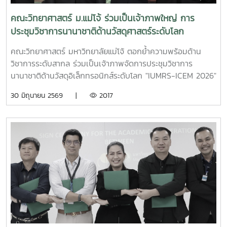
ในระยะยาว การตรวจประเมินในครั้งนี้ถือเป็นกลไกสำคัญในการ
ทบทวนและพัฒนาการบริหารจัดการทรัพยากร พลังงาน และ
คณะวิทยาศาสตร์ ม.แม่โจ้ ร่วมเป็นเจ้าภาพใหญ่ การ
ของเสียภายในคณะวิทยาศาสตร์ เพื่อสร้างสภาพแวดล้อมการ
ประชุมวิชาการนานาชาติด้านวัสดุศาสตร์ระดับโลก
ทำงานที่ดี และสะท้อนถึงความมุ่งมั่นของบุคลากรในการร่วมเป็น
"IUMRS-ICEM 2026"
ส่วนหนึ่งของการลดผลกระทบต่อสิ่งแวดล้อมอย่างยั่งยืน
คณะวิทยาศาสตร์ มหาวิทยาลัยแม่โจ้ ตอกย้ำความพร้อมด้าน
วิชาการระดับสากล ร่วมเป็นเจ้าภาพจัดการประชุมวิชาการ
นานาชาติด้านวัสดุอิเล็กทรอนิกส์ระดับโลก "IUMRS-ICEM 2026"
ร่วมกับ มหาวิทยาลัยเชียงใหม่ สมาคมวิจัยวัสดุ ประเทศไทย
30 มิถุนายน 2569 |
2017
(MRS-Thailand) และสมาคมวิจัยวัสดุนานาชาติ (IUMRS)
ระหว่างวันที่ 28 มิถุนายน – 1 กรกฎาคม 2569 ณ ศูนย์ประชุม
นานาชาติเอ็มเพรส จ.เชียงใหม่ เพื่อผลักดันประเทศไทยสู่การเป็น
ศูนย์กลางการวิจัยวัสดุขั้นสูงในระดับสากลพิธีเปิดงานจัดขึ้นอย่าง
เป็นทางการเมื่อวันที่ 29 มิถุนายน 2569 โดยได้รับเกียรติจาก
รศ.ดร.ยุวลี อันพาพรม คณบดีคณะวิทยาศาสตร์ มหาวิทยาลัยแม่
โจ้ ในฐานะเจ้าภาพร่วม ร่วมเริ่มพิธีเปิดงานอย่างยิ่งใหญ่ พร้อม
ด้วย ศ.ดร.นพ.พงษ์รักษ์ ศรีบัณฑิตมงคล อธิการบดีมหาวิทยาลัย
เชียงใหม่ เป็นประธานในพิธีเปิด โดยมี ศ.ดร.สันติ แม้นสิริ นายก
สมาคม MRS-Thailand และ Prof. Dr. Anil Kumar ประธาน
IUMRS ร่วมให้การต้อนรับทัพนักวิจัย คณาจารย์ และผู้เชี่ยวชาญ