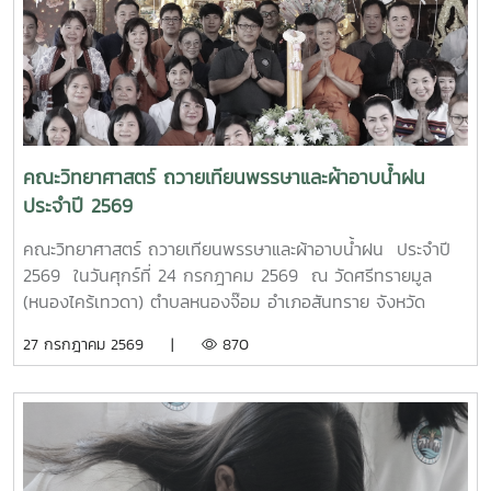
ดร.ชูพงษ์ ภาคภูมิ วิทยากรผู้ทรงคุณวุฒิจาก คณะวิทยาศาสตร์
มหาวิทยาลัยแม่โจ้ มาให้ความรู้ทั้งภาคทฤษฎีและภาคปฏิบัติเกี่ยว
กับการควบคุมแขนกลหุ่นยนต์ การประยุกต์ใช้งานในภาค
อุตสาหกรรม ตลอดจนการใช้งานเทคโนโลยีระบบอัตโนมัติ เพื่อให้
นักศึกษาได้เรียนรู้จากประสบการณ์จริงและสามารถนำองค์ความ
รู้ไปประยุกต์ใช้ในการเรียนและการประกอบอาชีพในอนาคต โดย
โครงการดังกล่าวมีวัตถุประสงค์เพื่อพัฒนาสมรรถนะด้าน
คณะวิทยาศาสตร์ ถวายเทียนพรรษาและผ้าอาบน้ำฝน
เทคโนโลยีและระบบอัตโนมัติ เสริมสร้างทักษะวิชาชีพที่สอดคล้อง
ประจำปี 2569
กับความต้องการของภาคอุตสาหกรรมยุคใหม่ พร้อมยกระดับ
ศักยภาพผู้เรียนให้มีความพร้อมเข้าสู่การทำงานในอุตสาหกรรม
คณะวิทยาศาสตร์ ถวายเทียนพรรษาและผ้าอาบน้ำฝน ประจำปี
4.0MTP : "ผู้นำการผลิตและพัฒนากำลังคนอาชีวศึกษาเฉพาะ
2569 ในวันศุกร์ที่ 24 กรกฎาคม 2569 ณ วัดศรีทรายมูล
ทางสมรรรถนะสูง" 32 ปี MTP รั้ว ชมพู - ฟ้าดูรูปเพิ่มเติม :
(หนองไคร้เทวดา) ตำบลหนองจ๊อม อำเภอสันทราย จังหวัด
https://drive.google.com/drive/folders/1GIMaFVnrAUIDEC
เชียงใหม่
27 กรกฎาคม 2569 |
870
usp=drive_link