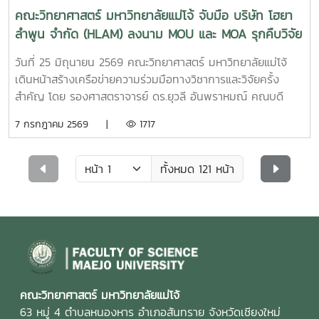
กว่า 600 คน จากกว่า 30 ประเทศทั่วโลก
คณะวิทยาศาสตร์ มหาวิทยาลัยแม่โจ้ จับมือ บริษัท โฮยา
ลำพูน จำกัด (HLAM) ลงนาม MOU และ MOA รุกคืบวิจัย
รีไซเคิลเศษพลาสติก มุ่งเป้าความยั่งยืนตามแนวคิด ESG
วันที่ 25 มิถุนายน 2569 คณะวิทยาศาสตร์ มหาวิทยาลัยแม่โจ้
เดินหน้าสร้างเครือข่ายความร่วมมือทางวิชาการและวิจัยครั้ง
สำคัญ โดย รองศาสตราจารย์ ดร.ยุวลี อันพราหมณ์ คณบดี
คณะวิทยาศาสตร์ มหาวิทยาลัยแม่โจ้ (ผู้รับมอบอำนาจจาก
7 กรกฎาคม 2569 |
1717
อธิการบดีมหาวิทยาลัยแม่โจ้) ได้ร่วมลงนามใน บันทึกความเข้าใจ
ความร่วมมือทางวิชาการ (MOU) และ บันทึกข้อตกลงความร่วม
มือทางวิชาการ (MOA) ร่วมกับ ดร.ปิยะ เนยคำ ประธานบริษัท
ทั้งหมด 121 หน้า
โฮยา ลำพูน จำกัด (HLAM) ณ บริษัท โฮยา ลำพูน จำกัด
(HLAM) หนุนงานวิจัยและนวัตกรรม มุ่งสู่มาตรฐาน ESG การ
ลงนาม MOU ในครั้งนี้ มีวัตถุประสงค์เพื่อร่วมกันส่งเสริมและ
สนับสนุนความร่วมมือทางวิชาการ การวิจัย การพัฒนา
เทคโนโลยีและนวัตกรรม พร้อมทั้งบรรยายหัวข้อแนวทางการนำ
ขยะพลาสติกไปแปรรูปเป็นวัสดุใหม่ เพื่อพัฒนาองค์ความรู้เพื่อนำ
ไปประยุกต์ใช้ในการแก้ไขปัญหาในอุตสาหกรรม และต่อยอดสู่
คณะวิทยาศาสตร์ มหาวิทยาลัยแม่โจ้
ผลิตภัณฑ์หรือกระบวนการที่มีประโยชน์ ที่สำคัญยังมุ่งเน้นการ
63 หมู่ 4 ตำบลหนองหาร อำเภอสันทราย จังหวัดเชียงใหม่
สนับสนุนแนวคิดด้าน ESG (Environment, Social,