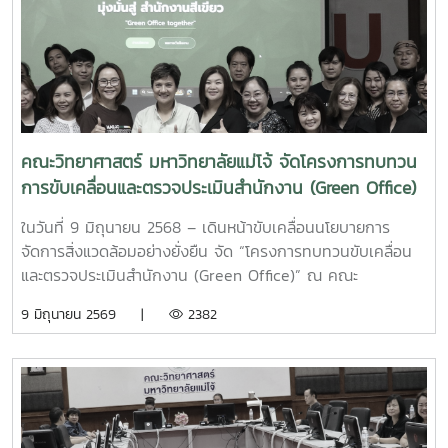
เขียว (Green Office) กฎหมายสิ่งแวดล้อมที่เกี่ยวข้อง รวมถึง
สอดคล้องกับนโยบายสิ่งแวดล้อมของคณะวิทยาศาสตร์อย่างถูก
ต้อง เพื่อความต่อเนื่องและการพัฒนาที่ยั่งยืน: มุ่งส่งเสริมและ
ผลักดันให้ระบบการจัดการสิ่งแวดล้อมภายในคณะวิทยาศาสตร์
สามารถดำเนินงานได้อย่างมีประสิทธิภาพและเกิดความต่อเนื่อง
ในระยะยาว การตรวจประเมินในครั้งนี้ถือเป็นกลไกสำคัญในการ
ทบทวนและพัฒนาการบริหารจัดการทรัพยากร พลังงาน และ
คณะวิทยาศาสตร์ มหาวิทยาลัยแม่โจ้ จัดโครงการทบทวน
ของเสียภายในคณะวิทยาศาสตร์ เพื่อสร้างสภาพแวดล้อมการ
การขับเคลื่อนและตรวจประเมินสำนักงาน (Green Office)
ทำงานที่ดี และสะท้อนถึงความมุ่งมั่นของบุคลากรในการร่วมเป็น
มุ่งยกระดับสู่ Green Faculty
ส่วนหนึ่งของการลดผลกระทบต่อสิ่งแวดล้อมอย่างยั่งยืน
ในวันที่ 9 มิถุนายน 2568 – เดินหน้าขับเคลื่อนนโยบายการ
จัดการสิ่งแวดล้อมอย่างยั่งยืน จัด “โครงการทบทวนขับเคลื่อน
และตรวจประเมินสำนักงาน (Green Office)” ณ คณะ
วิทยาศาสตร์ โดยมีคณะผู้บริหาร คณาจารย์ และบุคลากรเข้าร่วม
9 มิถุนายน 2569 |
2382
อย่างพร้อมเพรียง เพื่อร่วมกันทบทวนผลการดำเนินงานและผลัก
ดันคณะฯ ไปสู่การเป็น Green Facultyการจัดโครงการในครั้งนี้
มีวัตถุประสงค์เพื่อติดตามความก้าวหน้า ทบทวนการดำเนินการ
เกี่ยวกับการประเมินสำนักงานสีเขียว ตามเกณฑ์การประเมิน โดย
มี ผศ.ดร.มุจลินทร์ ผลจันทร์ และผู้อำนวยการสำนักงานคณบดี
เข้าร่วมเป็นผู้ช่วยตรวจประเมินและตรวจสอบรายงานผลการ